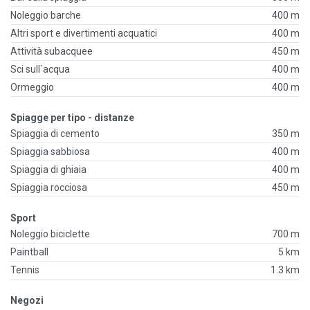
Noleggio barche
400 m
Altri sport e divertimenti acquatici
400 m
Attività subacquee
450 m
Sci sull`acqua
400 m
Ormeggio
400 m
Spiagge per tipo - distanze
Spiaggia di cemento
350 m
Spiaggia sabbiosa
400 m
Spiaggia di ghiaia
400 m
Spiaggia rocciosa
450 m
Sport
Noleggio biciclette
700 m
Paintball
5 km
Tennis
1.3 km
Negozi