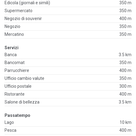
Edicola (giornali e simili)
350 m
Supermercato
350 m
Negozio di souvenir
400 m
Negozio
350 m
Mercatino
350 m
Servizi
Banca
3.5 km
Bancomat
350 m
Parrucchiere
400 m
Ufficio cambio valute
350 m
Ufficio postale
300 m
Ristorante
400 m
Salone di bellezza
3.5 km
Passatempo
Lago
10 km
Pesca
400 m