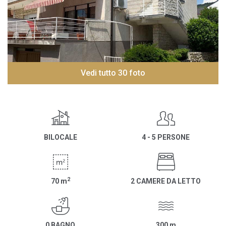
Vedi tutto 30 foto
BILOCALE
4 - 5 PERSONE
2
70
m
2 CAMERE DA LETTO
0 BAGNO
300
m