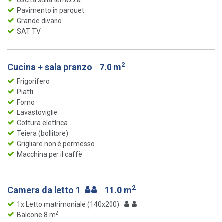
Uscita sulla terrazza
Pavimento in parquet
Grande divano
SAT TV
2
Cucina + sala pranzo
7.0 m
Frigorifero
Piatti
Forno
Lavastoviglie
Cottura elettrica
Teiera (bollitore)
Grigliare non è permesso
Macchina per il caffè
2
Camera da letto 1
11.0 m
1x Letto matrimoniale (140x200)
2
Balcone 8 m