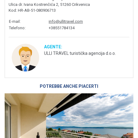
Ulica dr. Ivana Kostrenčića 2, 51260 Crikvenica
Kod
: HR-AB-51-080906713
E-mail
:
info@ullitravel.com
Telefono
:
+38551784134
AGENTE:
ULLI TRAVEL turistička agencija d.o.o.
POTREBBE ANCHE PIACERTI