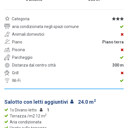
Categoria
aria condizionata negli spazi comune
Animali domestici
Piano
Piano terra
Piscina
Parcheggio
Distanza dal centro città
300 m
Grill
Wi-Fi
2
Salotto con letti aggiuntivi
24.0 m
1x Divano-letto
1
2
Terrazza /m2 12 m
Aria condizionata