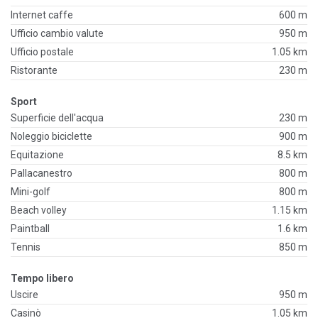
Internet caffe
600 m
Ufficio cambio valute
950 m
Ufficio postale
1.05 km
Ristorante
230 m
Sport
Superficie dell'acqua
230 m
Noleggio biciclette
900 m
Equitazione
8.5 km
Pallacanestro
800 m
Mini-golf
800 m
Beach volley
1.15 km
Paintball
1.6 km
Tennis
850 m
Tempo libero
Uscire
950 m
Casinò
1.05 km