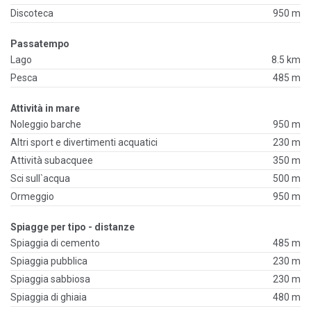
Discoteca
950 m
Passatempo
Lago
8.5 km
Pesca
485 m
Attività in mare
Noleggio barche
950 m
Altri sport e divertimenti acquatici
230 m
Attività subacquee
350 m
Sci sull`acqua
500 m
Ormeggio
950 m
Spiagge per tipo - distanze
Spiaggia di cemento
485 m
Spiaggia pubblica
230 m
Spiaggia sabbiosa
230 m
Spiaggia di ghiaia
480 m