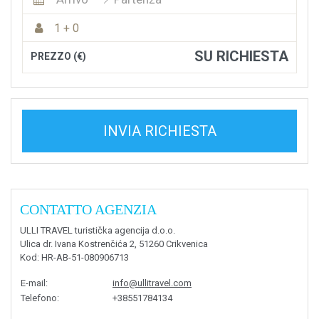
1 + 0
SU RICHIESTA
PREZZO (€)
INVIA RICHIESTA
CONTATTO AGENZIA
ULLI TRAVEL turistička agencija d.o.o.
Ulica dr. Ivana Kostrenčića 2, 51260 Crikvenica
Kod
: HR-AB-51-080906713
E-mail
:
info@ullitravel.com
Telefono
:
+38551784134