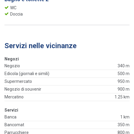
WC
Doccia
Servizi nelle vicinanze
Negozi
Negozio
340 m
Edicola (giornali e simili)
500 m
Supermercato
950 m
Negozio di souvenir
900 m
Mercatino
1.25 km
Servizi
Banca
1 km
Bancomat
350 m
Parrucchiere
800 m