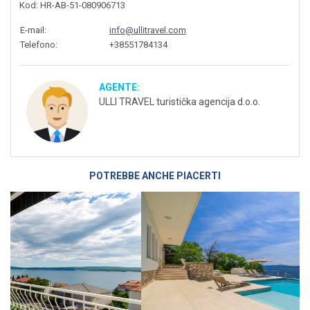
Kod
: HR-AB-51-080906713
E-mail
:
info@ullitravel.com
Telefono
:
+38551784134
AGENTE:
ULLI TRAVEL turistička agencija d.o.o.
POTREBBE ANCHE PIACERTI