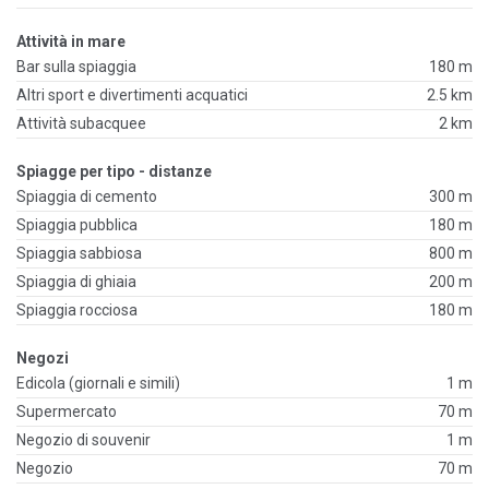
Attività in mare
Bar sulla spiaggia
180 m
Altri sport e divertimenti acquatici
2.5 km
Attività subacquee
2 km
Spiagge per tipo - distanze
Spiaggia di cemento
300 m
Spiaggia pubblica
180 m
Spiaggia sabbiosa
800 m
Spiaggia di ghiaia
200 m
Spiaggia rocciosa
180 m
Negozi
Edicola (giornali e simili)
1 m
Supermercato
70 m
Negozio di souvenir
1 m
Negozio
70 m