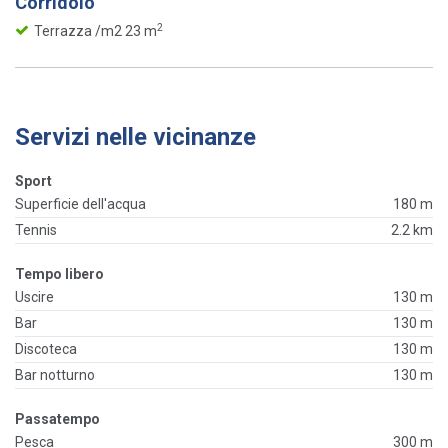
Corridoio
2
Terrazza /m2 23 m
Servizi nelle vicinanze
Sport
Superficie dell'acqua
180 m
Tennis
2.2 km
Tempo libero
Uscire
130 m
Bar
130 m
Discoteca
130 m
Bar notturno
130 m
Passatempo
Pesca
300 m