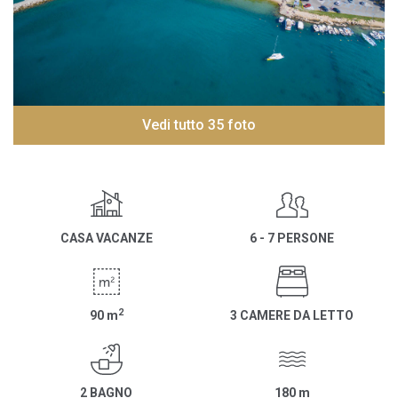
Vedi tutto 35 foto
CASA VACANZE
6 - 7 PERSONE
2
90
m
3 CAMERE DA LETTO
2 BAGNO
180
m