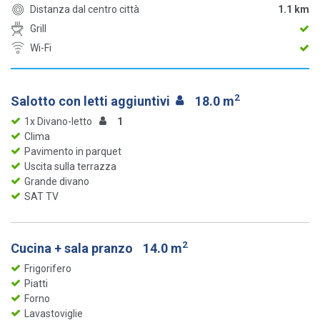
Distanza dal centro città
1.1 km
Grill
Wi-Fi
2
Salotto con letti aggiuntivi
18.0 m
1x Divano-letto
1
Clima
Pavimento in parquet
Uscita sulla terrazza
Grande divano
SAT TV
2
Cucina + sala pranzo
14.0 m
Frigorifero
Piatti
Forno
Lavastoviglie