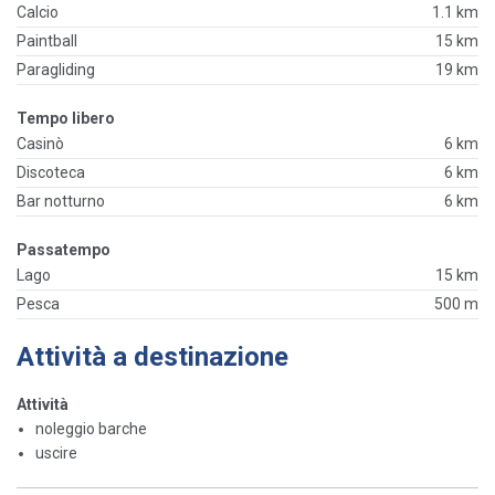
Calcio
1.1 km
Paintball
15 km
Paragliding
19 km
Tempo libero
Casinò
6 km
Discoteca
6 km
Bar notturno
6 km
Passatempo
Lago
15 km
Pesca
500 m
Attività a destinazione
Attività
noleggio barche
uscire