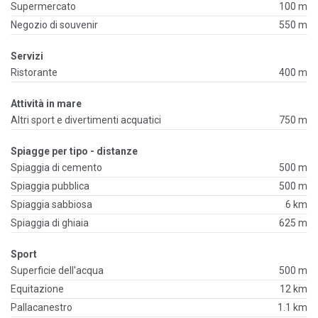
Supermercato
100 m
Negozio di souvenir
550 m
Servizi
Ristorante
400 m
Attività in mare
Altri sport e divertimenti acquatici
750 m
Spiagge per tipo - distanze
Spiaggia di cemento
500 m
Spiaggia pubblica
500 m
Spiaggia sabbiosa
6 km
Spiaggia di ghiaia
625 m
Sport
Superficie dell'acqua
500 m
Equitazione
12 km
Pallacanestro
1.1 km