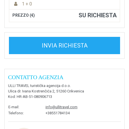
1 + 0
SU RICHIESTA
PREZZO (€)
INVIA RICHIESTA
CONTATTO AGENZIA
ULLI TRAVEL turistička agencija d.o.o.
Ulica dr. Ivana Kostrenčića 2, 51260 Crikvenica
Kod
: HR-AB-51-080906713
E-mail
:
info@ullitravel.com
Telefono
:
+38551784134