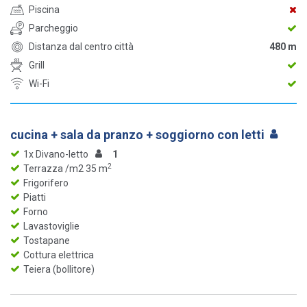
Piscina
Parcheggio
Distanza dal centro città
480 m
Grill
Wi-Fi
cucina + sala da pranzo + soggiorno con letti
1x Divano-letto
1
2
Terrazza /m2 35 m
Frigorifero
Piatti
Forno
Lavastoviglie
Tostapane
Cottura elettrica
Teiera (bollitore)