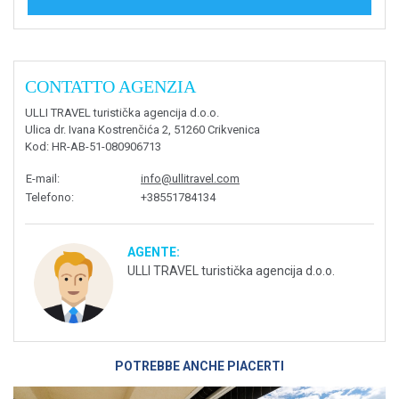
CONTATTO AGENZIA
ULLI TRAVEL turistička agencija d.o.o.
Ulica dr. Ivana Kostrenčića 2, 51260 Crikvenica
Kod
: HR-AB-51-080906713
E-mail
:
info@ullitravel.com
Telefono
:
+38551784134
AGENTE:
ULLI TRAVEL turistička agencija d.o.o.
POTREBBE ANCHE PIACERTI