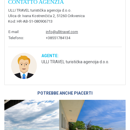
CONTATTO AGENZIA
ULLI TRAVEL turistička agencija d.o.o.
Ulica dr. Ivana Kostrenčića 2, 51260 Crikvenica
Kod
: HR-AB-51-080906713
E-mail
:
info@ullitravel.com
Telefono
:
+38551784134
AGENTE:
ULLI TRAVEL turistička agencija d.o.o.
POTREBBE ANCHE PIACERTI