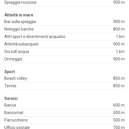
Spiaggia rocciosa
900 m
Attività in mare
Bar sulla spiaggia
900 m
Noleggio barche
800 m
Altri sport e divertimenti acquatici
1 km
Attività subacquee
900 m
Sci sull`acqua
1 km
Ormeggio
900 m
Sport
Beach volley
850 m
Tennis
850 m
Servizi
Banca
600 m
Bancomat
500 m
Parrucchiere
500 m
Ufficio postale
700 m