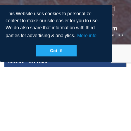
3
3
4 + 1
This Website uses cookies to personalize
Camere da letto
Bagni
Persone
content to make our site easier for you to use.
2
80 m
130 m
We do also share that information with third
Spazio
Piscina
Distanza dal mare
parties for advertising & analytics.
More info
Got it!
SULLA STRUTTURA
PREZZI E CONDIZIONI
DESTINAZIONE E QUARTIERE
RECENSIONI
LA POSIZIONE
PRENOTA