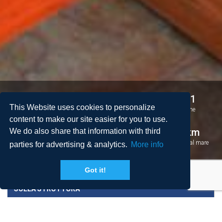
2
2
4 + 1
This Website uses cookies to personalize
Camere da letto
Bagni
Persone
content to make our site easier for you to use.
2
73 m
1.4 km
We do also share that information with third
Spazio
Piscina
Distanza dal mare
parties for advertising & analytics.
More info
Got it!
SULLA STRUTTURA
PREZZI E CONDIZIONI