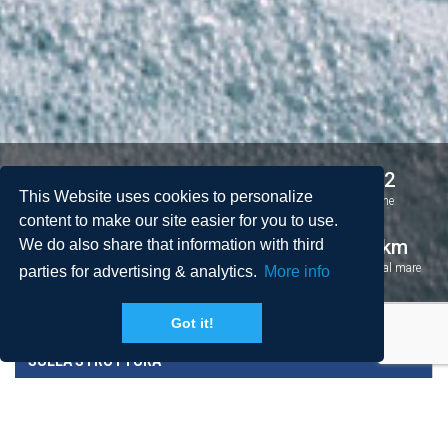
1
1
2 + 2
This Website uses cookies to personalize
Camere da letto
Bagni
Persone
content to make our site easier for you to use.
2
50 m
1.45 km
We do also share that information with third
Spazio
Piscina
Distanza dal mare
parties for advertising & analytics.
More info
Got it!
SULLA STRUTTURA
PREZZI E CONDIZIONI
DESTINAZIONE E QUARTIERE