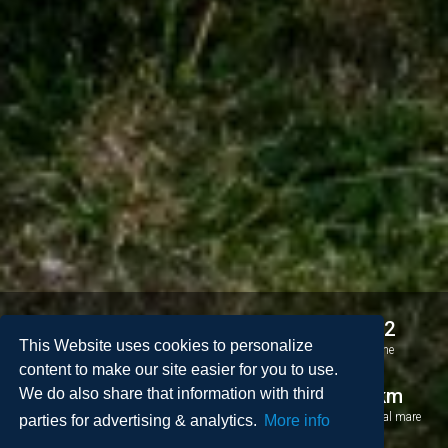
3
4
8 + 2
This Website uses cookies to personalize
Camere da letto
Bagni
Persone
content to make our site easier for you to use.
2
242 m
1
1.3 km
We do also share that information with third
Spazio
Piscina ( x m)
Distanza dal mare
parties for advertising & analytics.
More info