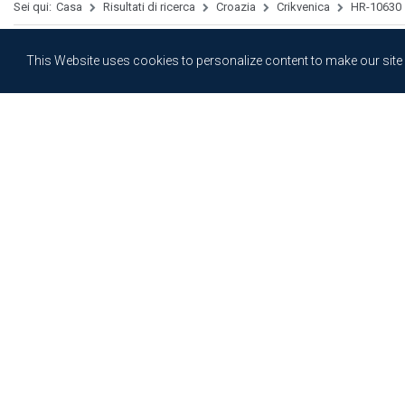
Sei qui:
Casa
Risultati di ricerca
Croazia
Crikvenica
HR-10630
This Website uses cookies to personalize content to make our site ea
SULLA STRUTTURA
PREZZI E CONDIZIONI
DESTIN
DESCRIZIONE