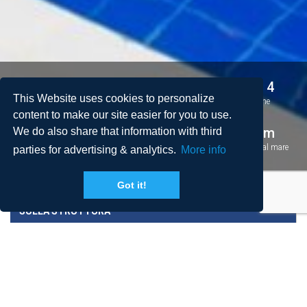
5
5
10 + 4
This Website uses cookies to personalize
Camere da letto
Bagni
Persone
content to make our site easier for you to use.
2
200 m
350 m
We do also share that information with third
Spazio
Piscina
Distanza dal mare
parties for advertising & analytics.
More info
Got it!
SULLA STRUTTURA
PREZZI E CONDIZIONI
DESTINAZIONE E QUARTIERE
RECENSIONI