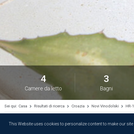
4
3
Camere da letto
Bagni
Sei qui:
Casa
Risultati di ricerca
Croazia
Novi Vinodolski
HR-1
This Website uses cookies to personalize content to make our site ea
SULLA STRUTTURA
PREZZI E CONDIZIONI
DESTIN