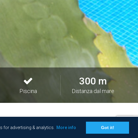
300 m
Piscina
Distanza dal mare
s for advertising & analytics.
More info
Got it!
PRENOTA