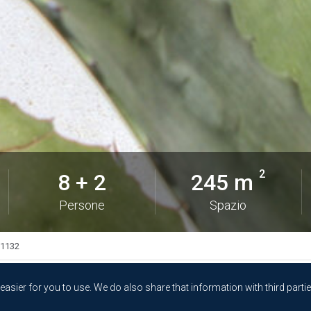
2
8 + 2
245 m
Persone
Spazio
1132
sier for you to use. We do also share that information with third partie
AZIONE E QUARTIERE
RECENSIONI
LA POSIZIONE