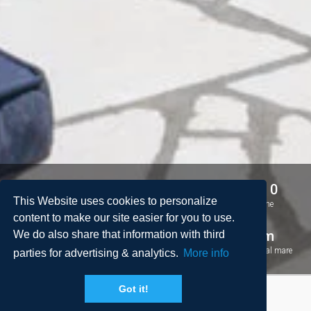
5
5
10 + 0
This Website uses cookies to personalize
Camere da letto
Bagni
Persone
content to make our site easier for you to use.
2
260 m
7 km
We do also share that information with third
Spazio
Piscina
Distanza dal mare
parties for advertising & analytics.
More info
Got it!