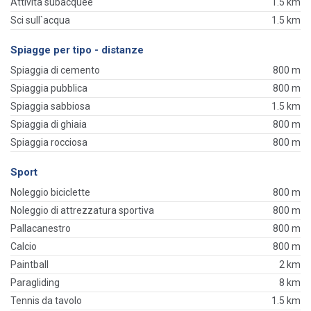
Attività subacquee
1.5 km
Sci sull`acqua
1.5 km
Spiagge per tipo - distanze
Spiaggia di cemento
800 m
Spiaggia pubblica
800 m
Spiaggia sabbiosa
1.5 km
Spiaggia di ghiaia
800 m
Spiaggia rocciosa
800 m
Sport
Noleggio biciclette
800 m
Noleggio di attrezzatura sportiva
800 m
Pallacanestro
800 m
Calcio
800 m
Paintball
2 km
Paragliding
8 km
Tennis da tavolo
1.5 km