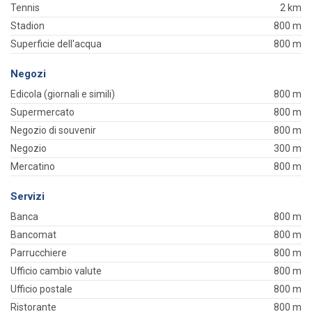
Tennis
2 km
Stadion
800 m
Superficie dell'acqua
800 m
Negozi
Edicola (giornali e simili)
800 m
Supermercato
800 m
Negozio di souvenir
800 m
Negozio
300 m
Mercatino
800 m
Servizi
Banca
800 m
Bancomat
800 m
Parrucchiere
800 m
Ufficio cambio valute
800 m
Ufficio postale
800 m
Ristorante
800 m