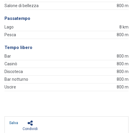
Salone di bellezza
800 m
Passatempo
Lago
8 km
Pesca
800 m
Tempo libero
Bar
800 m
Casinò
800 m
Discoteca
800 m
Bar notturno
800 m
Uscire
800 m
Salva
Condividi