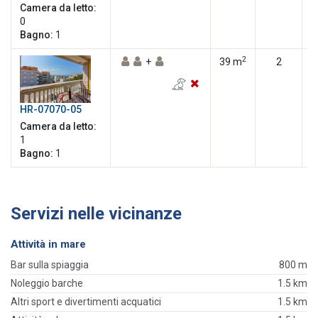
Camera da letto:
0
Bagno:
1
2
+
39 m
2
HR-07070-05
Camera da letto:
1
Bagno:
1
Servizi nelle vicinanze
Attività in mare
Bar sulla spiaggia
800 m
Noleggio barche
1.5 km
Altri sport e divertimenti acquatici
1.5 km