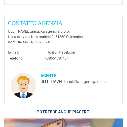
CONTATTO AGENZIA
ULLI TRAVEL turistička agencija d.o.o.
Ulica dr. Ivana Kostrenčića 2, 51260 Crikvenica
Kod
: HR-AB-51-080906713
E-mail
:
info@ullitravel.com
Telefono
:
+38551784134
AGENTE:
ULLI TRAVEL turistička agencija d.o.o.
POTREBBE ANCHE PIACERTI