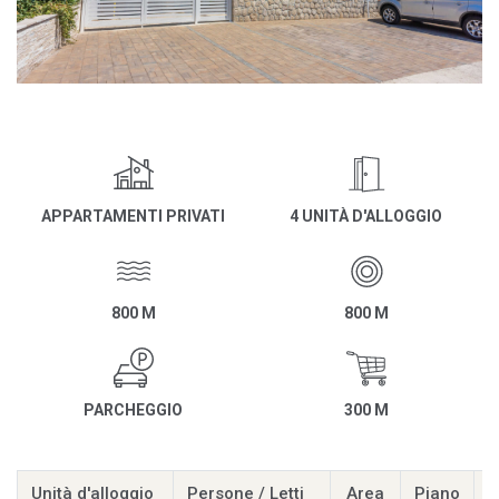
APPARTAMENTI PRIVATI
4 UNITÀ D'ALLOGGIO
800 M
800 M
PARCHEGGIO
300 M
Unità d'alloggio
Persone / Letti
Area
Piano
D