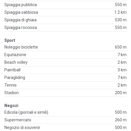
Spiaggia pubblica
550 m
Spiaggia sabbiosa
1.2 km
Spiaggia di ghiaia
530 m
Spiaggia rocciosa
550 m
Sport
Noleggio biciclette
650 m
Equitazione
7 km
Beach volley
2 km
Paintball
3 km
Paragliding
7 km
Tennis
2 km
Stadion
200 m
Negozi
Edicola (giornali e simili)
500 m
Supermercato
260 m
Negozio di souvenir
500 m