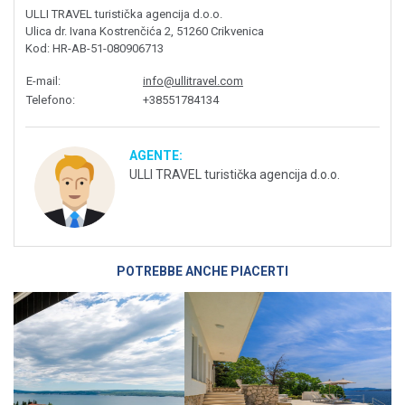
ULLI TRAVEL turistička agencija d.o.o.
Ulica dr. Ivana Kostrenčića 2, 51260 Crikvenica
Kod
: HR-AB-51-080906713
E-mail
:
info@ullitravel.com
Telefono
:
+38551784134
AGENTE:
ULLI TRAVEL turistička agencija d.o.o.
POTREBBE ANCHE PIACERTI