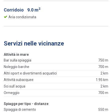
2
Corridoio
9.0 m
Aria condizionata
Servizi nelle vicinanze
Attività in mare
Bar sulla spiaggia
750 m
Noleggio barche
700 m
Altri sport e divertimenti acquatici
2 km
Attività subacquee
1.95 km
Sci sull`acqua
2 km
Ormeggio
700 m
Spiagge per tipo - distanze
Spiaggia di cemento
550 m