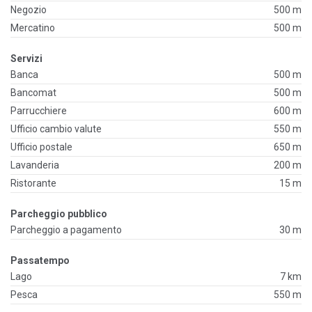
Negozio
500 m
Mercatino
500 m
Servizi
Banca
500 m
Bancomat
500 m
Parrucchiere
600 m
Ufficio cambio valute
550 m
Ufficio postale
650 m
Lavanderia
200 m
Ristorante
15 m
Parcheggio pubblico
Parcheggio a pagamento
30 m
Passatempo
Lago
7 km
Pesca
550 m