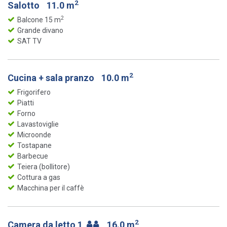
2
Salotto
11.0 m
2
Balcone 15 m
Grande divano
SAT TV
2
Cucina + sala pranzo
10.0 m
Frigorifero
Piatti
Forno
Lavastoviglie
Microonde
Tostapane
Barbecue
Teiera (bollitore)
Cottura a gas
Macchina per il caffè
2
Camera da letto 1
16.0 m