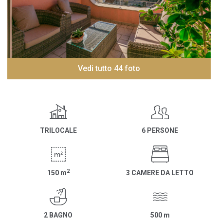
Vedi tutto 44 foto
TRILOCALE
6 PERSONE
2
150
m
3 CAMERE DA LETTO
2 BAGNO
500
m