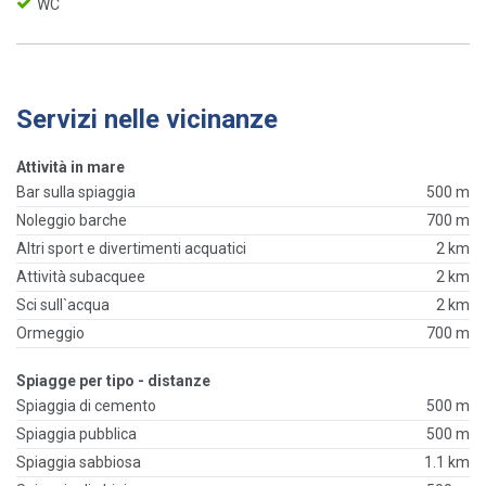
WC
Servizi nelle vicinanze
Attività in mare
Bar sulla spiaggia
500 m
Noleggio barche
700 m
Altri sport e divertimenti acquatici
2 km
Attività subacquee
2 km
Sci sull`acqua
2 km
Ormeggio
700 m
Spiagge per tipo - distanze
Spiaggia di cemento
500 m
Spiaggia pubblica
500 m
Spiaggia sabbiosa
1.1 km