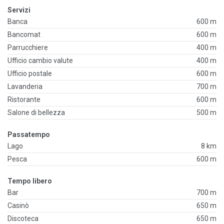
Servizi
Banca
600 m
Bancomat
600 m
Parrucchiere
400 m
Ufficio cambio valute
400 m
Ufficio postale
600 m
Lavanderia
700 m
Ristorante
600 m
Salone di bellezza
500 m
Passatempo
Lago
8 km
Pesca
600 m
Tempo libero
Bar
700 m
Casinò
650 m
Discoteca
650 m