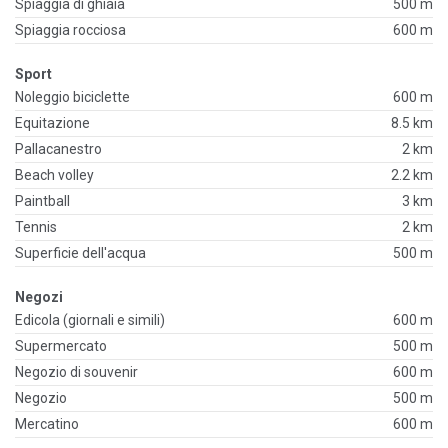
Spiaggia di ghiaia
500 m
Spiaggia rocciosa
600 m
Sport
Noleggio biciclette
600 m
Equitazione
8.5 km
Pallacanestro
2 km
Beach volley
2.2 km
Paintball
3 km
Tennis
2 km
Superficie dell'acqua
500 m
Negozi
Edicola (giornali e simili)
600 m
Supermercato
500 m
Negozio di souvenir
600 m
Negozio
500 m
Mercatino
600 m