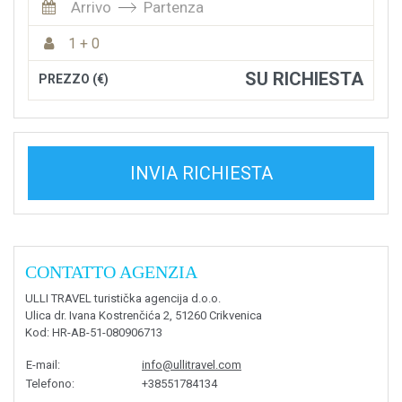
Arrivo
Partenza
1 + 0
SU RICHIESTA
PREZZO (€)
INVIA RICHIESTA
CONTATTO AGENZIA
ULLI TRAVEL turistička agencija d.o.o.
Ulica dr. Ivana Kostrenčića 2, 51260 Crikvenica
Kod
: HR-AB-51-080906713
E-mail
:
info@ullitravel.com
Telefono
:
+38551784134