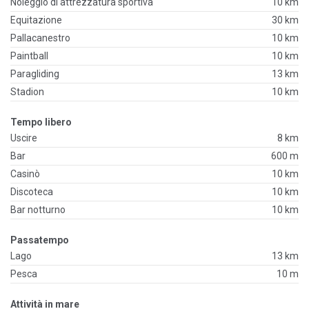
Noleggio di attrezzatura sportiva
10 km
Equitazione
30 km
Pallacanestro
10 km
Paintball
10 km
Paragliding
13 km
Stadion
10 km
Tempo libero
Uscire
8 km
Bar
600 m
Casinò
10 km
Discoteca
10 km
Bar notturno
10 km
Passatempo
Lago
13 km
Pesca
10 m
Attività in mare