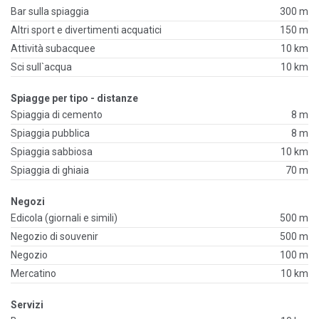
Bar sulla spiaggia
300 m
Altri sport e divertimenti acquatici
150 m
Attività subacquee
10 km
Sci sull`acqua
10 km
Spiagge per tipo - distanze
Spiaggia di cemento
8 m
Spiaggia pubblica
8 m
Spiaggia sabbiosa
10 km
Spiaggia di ghiaia
70 m
Negozi
Edicola (giornali e simili)
500 m
Negozio di souvenir
500 m
Negozio
100 m
Mercatino
10 km
Servizi