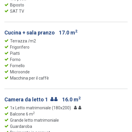
Biposto
SAT TV
2
Cucina + sala pranzo
17.0 m
Terrazza /m2
Frigorifero
Piatti
Forno
Fornello
Microonde
Macchina per il caffè
2
Camera da letto 1
16.0 m
1x Letto matrimoniale (180x200)
2
Balcone 6 m
Grande letto matrimoniale
Guardaroba