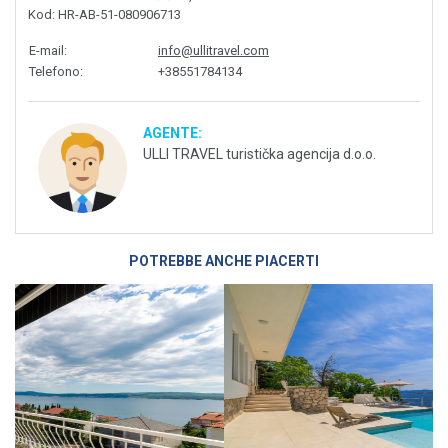
Kod
: HR-AB-51-080906713
E-mail
:
info@ullitravel.com
Telefono
:
+38551784134
AGENTE:
ULLI TRAVEL turistička agencija d.o.o.
POTREBBE ANCHE PIACERTI