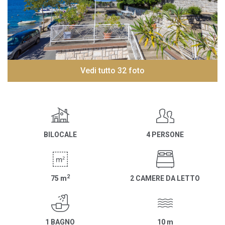
Vedi tutto 32 foto
BILOCALE
4 PERSONE
2
75
m
2 CAMERE DA LETTO
1 BAGNO
10
m