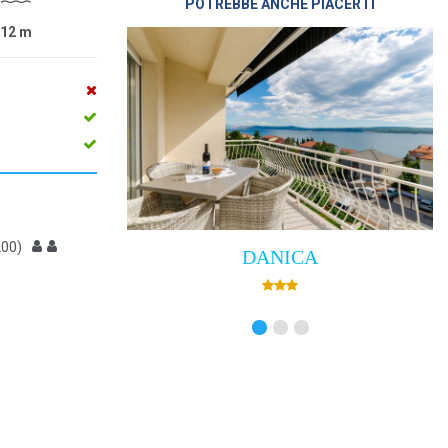
POTREBBE ANCHE PIACERTI
12
m
200)
DANICA