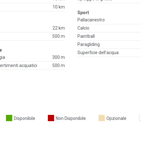
10 km
Sport
Pallacanestro
22 km
Calcio
500 m
Paintball
Paragliding
re
Superficie dell'acqua
gia
300 m
ivertimenti acquatici
500 m
Disponibile
Non Disponibile
Opzionale