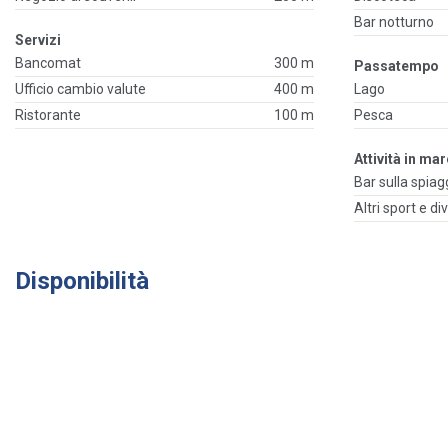
Bar notturno
Servizi
Bancomat
300 m
Passatempo
Ufficio cambio valute
400 m
Lago
Ristorante
100 m
Pesca
Attività in ma
Bar sulla spiag
Altri sport e d
Disponibilità