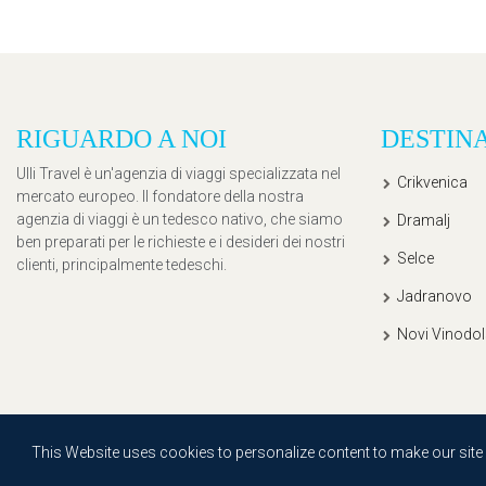
RIGUARDO A NOI
DESTIN
Ulli Travel è un'agenzia di viaggi specializzata nel
Crikvenica
mercato europeo. Il fondatore della nostra
agenzia di viaggi è un tedesco nativo, che siamo
Dramalj
ben preparati per le richieste e i desideri dei nostri
Selce
clienti, principalmente tedeschi.
Jadranovo
Novi Vinodol
Copyright © 2020, Ullitravel |
Sitemap
| Powered by
Agendum
This Website uses cookies to personalize content to make our site ea