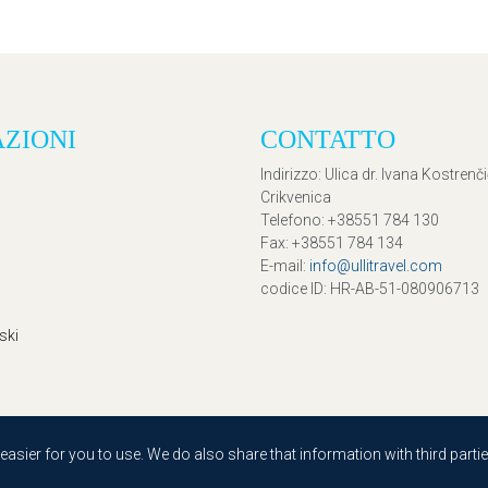
AZIONI
CONTATTO
Indirizzo
: Ulica dr. Ivana Kostrenč
Crikvenica
Telefono
: +38551 784 130
Fax
: +38551 784 134
E-mail
:
info@ullitravel.com
codice ID
: HR-AB-51-080906713
ski
sier for you to use. We do also share that information with third partie