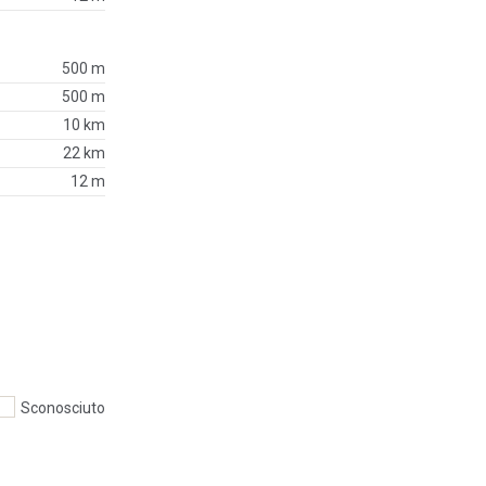
500 m
500 m
10 km
22 km
12 m
Sconosciuto