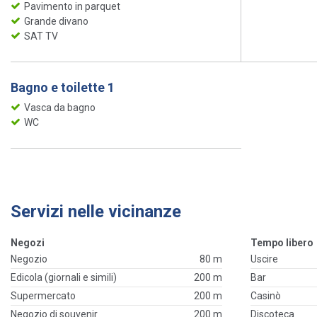
Pavimento in parquet
Grande divano
SAT TV
Bagno e toilette 1
Vasca da bagno
WC
Servizi nelle vicinanze
Negozi
Tempo libero
Negozio
80 m
Uscire
Edicola (giornali e simili)
200 m
Bar
Supermercato
200 m
Casinò
Negozio di souvenir
200 m
Discoteca