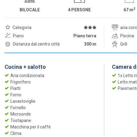
2
BILOCALE
4 PERSONE
67
m
Categoria
aria con
Piano
Piano terra
Piscina
Distanza dal centro città
300 m
Grill
Cucina + salotto
Camera da
Aria condizionata
1x Letto 
Frigorifero
Letto mat
Piatti
Pavimento
Forno
Lavastoviglie
Fornello
Microonde
Tostapane
Macchina per il caffè
Clima