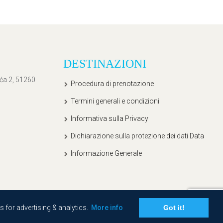
DESTINAZIONI
ića 2, 51260
Procedura di prenotazione
Termini generali e condizioni
Informativa sulla Privacy
Dichiarazione sulla protezione dei dati Data
Informazione Generale
s for advertising & analytics.
More info
Got it!