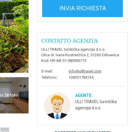
INVIA RICHIESTA
CONTATTO AGENZIA
ULLI TRAVEL turistička agencija d.o.o.
Ulica dr. Ivana Kostrenčića 2, 51260 Crikvenica
Kod
: HR-AB-51-080906713
E-mail
:
info@ullitravel.com
Telefono
:
+38551784134
to 28 foto
AGENTE:
ULLI TRAVEL turistička
agencija d.o.o.