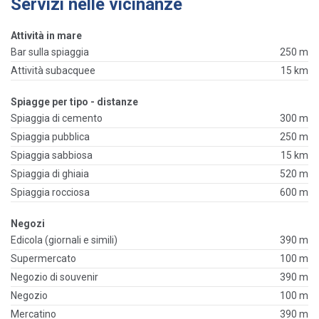
Servizi nelle vicinanze
Attività in mare
Bar sulla spiaggia
250 m
Attività subacquee
15 km
Spiagge per tipo - distanze
Spiaggia di cemento
300 m
Spiaggia pubblica
250 m
Spiaggia sabbiosa
15 km
Spiaggia di ghiaia
520 m
Spiaggia rocciosa
600 m
Negozi
Edicola (giornali e simili)
390 m
Supermercato
100 m
Negozio di souvenir
390 m
Negozio
100 m
Mercatino
390 m