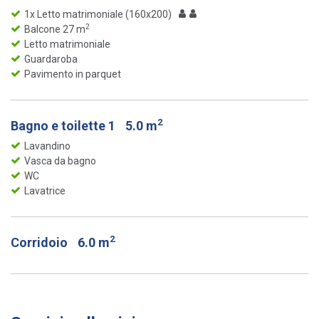
1x Letto matrimoniale (160x200)
2
Balcone 27 m
Letto matrimoniale
Guardaroba
Pavimento in parquet
2
Bagno e toilette 1
5.0 m
Lavandino
Vasca da bagno
WC
Lavatrice
2
Corridoio
6.0 m