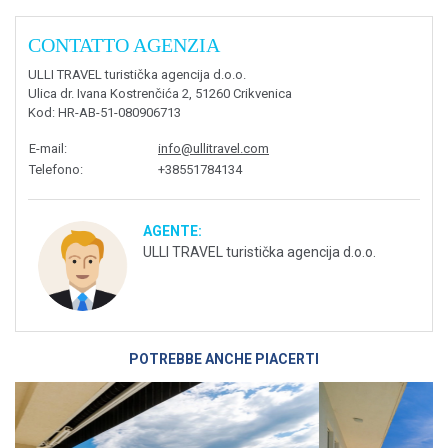
CONTATTO AGENZIA
ULLI TRAVEL turistička agencija d.o.o.
Ulica dr. Ivana Kostrenčića 2, 51260 Crikvenica
Kod
: HR-AB-51-080906713
E-mail
:
info@ullitravel.com
Telefono
:
+38551784134
AGENTE:
ULLI TRAVEL turistička agencija d.o.o.
POTREBBE ANCHE PIACERTI