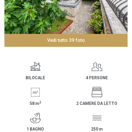
Vedi tutto 39 foto
BILOCALE
4 PERSONE
2
58
m
2 CAMERE DA LETTO
1 BAGNO
250
m