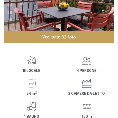
Vedi tutto 32 foto
BILOCALE
4 PERSONE
2
54
m
2 CAMERE DA LETTO
1 BAGNO
150
m