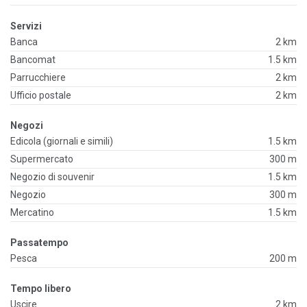
Servizi
Banca
2 km
Bancomat
1.5 km
Parrucchiere
2 km
Ufficio postale
2 km
Negozi
Edicola (giornali e simili)
1.5 km
Supermercato
300 m
Negozio di souvenir
1.5 km
Negozio
300 m
Mercatino
1.5 km
Passatempo
Pesca
200 m
Tempo libero
Uscire
2 km