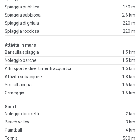
Spiaggia pubblica
150 m
Spiaggia sabbiosa
2.6 km
Spiaggia di ghiaia
220 m
Spiaggia rocciosa
220 m
Attività in mare
Bar sulla spiaggia
1.5 km
Noleggio barche
1.5 km
Altri sport e divertimenti acquatici
1.5 km
Attività subacquee
1.8 km
Sci sull`acqua
1.5 km
Ormeggio
1.5 km
Sport
Noleggio biciclette
2 km
Beach volley
3 km
Paintball
4 km
Tennis
500 m