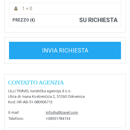
1 + 0
SU RICHIESTA
PREZZO (€)
INVIA RICHIESTA
CONTATTO AGENZIA
ULLI TRAVEL turistička agencija d.o.o.
Ulica dr. Ivana Kostrenčića 2, 51260 Crikvenica
Kod
: HR-AB-51-080906713
E-mail
:
info@ullitravel.com
Telefono
:
+38551784134