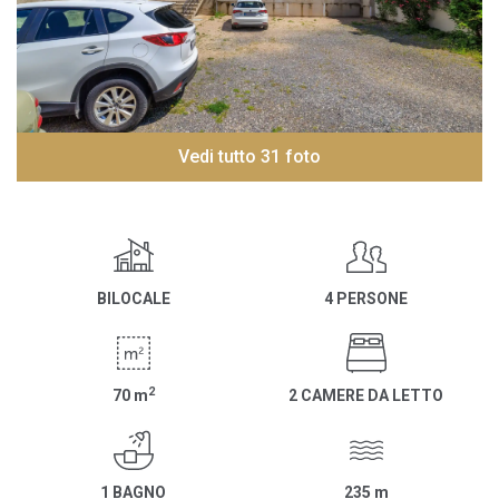
Vedi tutto 31 foto
BILOCALE
4 PERSONE
2
70
m
2 CAMERE DA LETTO
1 BAGNO
235
m