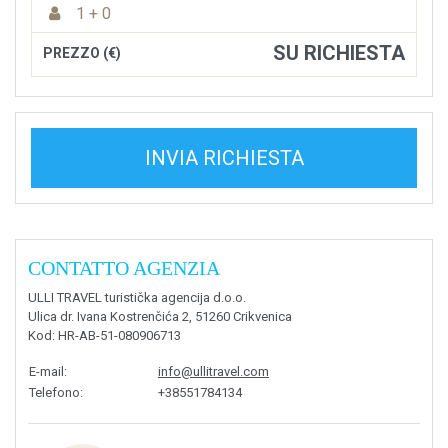
1 + 0
SU RICHIESTA
PREZZO (€)
INVIA RICHIESTA
CONTATTO AGENZIA
ULLI TRAVEL turistička agencija d.o.o.
Ulica dr. Ivana Kostrenčića 2, 51260 Crikvenica
Kod
: HR-AB-51-080906713
E-mail
:
info@ullitravel.com
Telefono
:
+38551784134