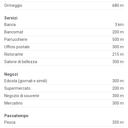
Ormeggio
680 m
Servizi
Banca
3 km
Bancomat
200 m
Parrucchiere
500 m
Ufficio postale
300 m
Ristorante
215 m
Salone di bellezza
300 m
Negozi
Edicola (giornali e simili)
300 m
Supermercato
200 m
Negozio di souvenir
300 m
Mercatino
300 m
Passatempo
Pesca
350 m