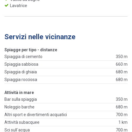
Lavatrice
Servizi nelle vicinanze
Spiagge per tipo - distanze
Spiaggia di cemento
350 m
Spiaggia sabbiosa
660 m
Spiaggia di ghiaia
680 m
Spiaggia rocciosa
680 m
Attività in mare
Bar sulla spiaggia
350 m
Noleggio barche
680 m
Altri sport e divertimenti acquatici
700 m
Attività subacquee
1 km
Sci sull`acqua
700 m