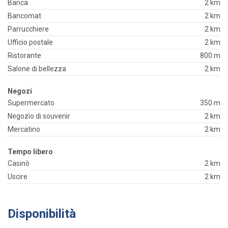
Banca
2 km
Bancomat
2 km
Parrucchiere
2 km
Ufficio postale
2 km
Ristorante
800 m
Salone di bellezza
2 km
Negozi
Supermercato
350 m
Negozio di souvenir
2 km
Mercatino
2 km
Tempo libero
Casinò
2 km
Uscire
2 km
Disponibilità