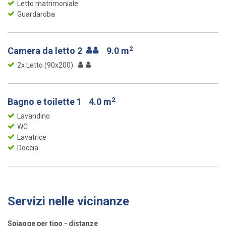
Letto matrimoniale
Guardaroba
2
Camera da letto 2
9.0 m
2x Letto (90x200)
2
Bagno e toilette 1
4.0 m
Lavandino
WC
Lavatrice
Doccia
Servizi nelle vicinanze
Spiagge per tipo - distanze