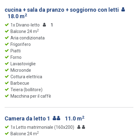
cucina + sala da pranzo + soggiorno con letti
2
18.0 m
1x Divano-letto
1
2
Balcone 24 m
Aria condizionata
Frigorifero
Piatti
Forno
Lavastoviglie
Microonde
Cottura elettrica
Barbecue
Teiera (bollitore)
Macchina per il caffè
2
Camera da letto 1
11.0 m
1x Letto matrimoniale (160x200)
2
Balcone 24 m