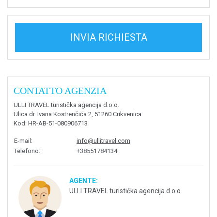
INVIA RICHIESTA
CONTATTO AGENZIA
ULLI TRAVEL turistička agencija d.o.o.
Ulica dr. Ivana Kostrenčića 2, 51260 Crikvenica
Kod
: HR-AB-51-080906713
E-mail
:
info@ullitravel.com
Telefono
:
+38551784134
AGENTE:
ULLI TRAVEL turistička agencija d.o.o.