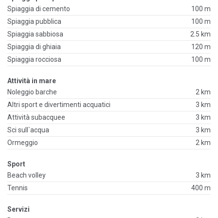
Spiaggia di cemento
100 m
Spiaggia pubblica
100 m
Spiaggia sabbiosa
2.5 km
Spiaggia di ghiaia
120 m
Spiaggia rocciosa
100 m
Attività in mare
Noleggio barche
2 km
Altri sport e divertimenti acquatici
3 km
Attività subacquee
3 km
Sci sull`acqua
3 km
Ormeggio
2 km
Sport
Beach volley
3 km
Tennis
400 m
Servizi