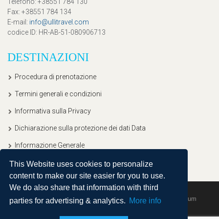
Telefono
: +38551 784 130
Fax
: +38551 784 134
E-mail
:
info@ullitravel.com
codice ID
: HR-AB-51-080906713
DESTINAZIONI
Procedura di prenotazione
Termini generali e condizioni
Informativa sulla Privacy
Dichiarazione sulla protezione dei dati Data
Informazione Generale
This Website uses cookies to personalize
content to make our site easier for you to use.
We do also share that information with third
Copyright © 2020, Ullitravel |
Sitemap
| Powered by
Agendum
parties for advertising & analytics.
More info