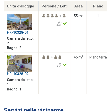
Unità d'alloggio
Persone / Letti
Area
Piano
2
+
55 m
1
HR-10328-01
Camera da letto:
2
Bagno:
2
2
+
45 m
Piano terra
HR-10328-02
Camera da letto:
1
Bagno:
1
Servizi nelle vicinanze