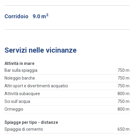
2
Corridoio
9.0 m
Servizi nelle vicinanze
Attività in mare
Bar sulla spiaggia
750 m
Noleggio barche
750 m
Altri sport e divertimenti acquatici
750 m
Attività subacquee
800 m
Sci sull`acqua
750 m
Ormeggio
800 m
Spiagge per tipo - distanze
Spiaggia di cemento
650 m