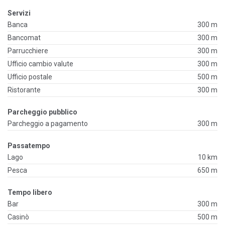
Servizi
Banca
300 m
Bancomat
300 m
Parrucchiere
300 m
Ufficio cambio valute
300 m
Ufficio postale
500 m
Ristorante
300 m
Parcheggio pubblico
Parcheggio a pagamento
300 m
Passatempo
Lago
10 km
Pesca
650 m
Tempo libero
Bar
300 m
Casinò
500 m