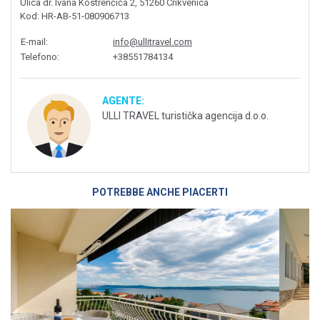
Ulica dr. Ivana Kostrenčića 2, 51260 Crikvenica
Kod
: HR-AB-51-080906713
E-mail
:
info@ullitravel.com
Telefono
:
+38551784134
AGENTE:
ULLI TRAVEL turistička agencija d.o.o.
POTREBBE ANCHE PIACERTI