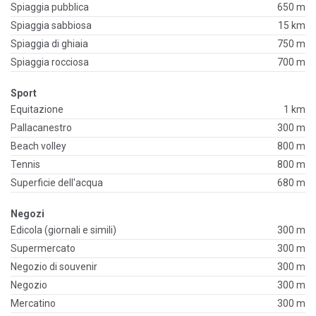
Spiaggia pubblica
650 m
Spiaggia sabbiosa
15 km
Spiaggia di ghiaia
750 m
Spiaggia rocciosa
700 m
Sport
Equitazione
1 km
Pallacanestro
300 m
Beach volley
800 m
Tennis
800 m
Superficie dell'acqua
680 m
Negozi
Edicola (giornali e simili)
300 m
Supermercato
300 m
Negozio di souvenir
300 m
Negozio
300 m
Mercatino
300 m