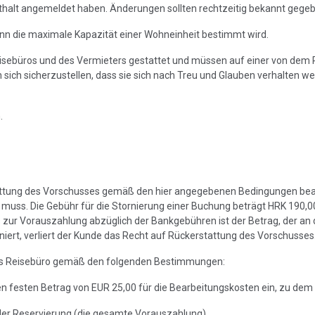
nthalt angemeldet haben. Änderungen sollten rechtzeitig bekannt gege
nn die maximale Kapazität einer Wohneinheit bestimmt wird.
isebüros und des Vermieters gestattet und müssen auf einer von dem R
n sich sicherzustellen, dass sie sich nach Treu und Glauben verhalten 
.
attung des Vorschusses gemäß den hier angegebenen Bedingungen beant
n muss. Die Gebühr für die Stornierung einer Buchung beträgt HRK 190,00
s zur Vorauszahlung abzüglich der Bankgebühren ist der Betrag, der an
ert, verliert der Kunde das Recht auf Rückerstattung des Vorschusses
 das Reisebüro gemäß den folgenden Bestimmungen:
inen festen Betrag von EUR 25,00 für die Bearbeitungskosten ein, zu d
 der Reservierung (die gesamte Vorauszahlung)