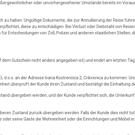
 außergewöhnlicher oder unvorhergesehener Umstände bereits im Voraus 
sich zu haben. Ungültige Dokumente, die zur Annullierung der Reise füh
erpflichtet, diese zu entschädigen. Bei Verlust oder Diebstahl von Rei
für Entscheidungen von Zoll, Polizei und anderen staatlichen Stellen, 
 auf dem Gutschein nicht anders angegeben ist) und endet am letzten T
L d.o.o. an der Adresse Ivana Kostrenčića 2, Crikvenica zu kommen. Unse
nheit überprüft der Kunde ihren Zustand und bestätigt die Einhaltung d
tand übergeben werden, und der Kunde verpflichtet sich, die Unterkunf
ren Zustand zurück übergeben werden. Falls der Kunde dies nicht tut, b
de oder seine Gäste die Wohneinheit oder die Einrichtungen und Möbel 