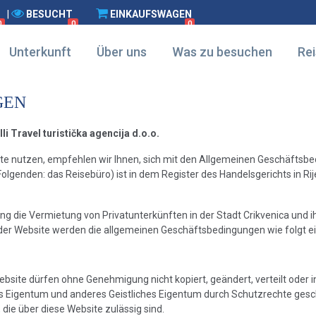
|
BESUCHT
EINKAUFSWAGEN
0
0
0
Unterkunft
Über uns
Was zu besuchen
Rei
GEN
vel turistička agencija d.o.o.
te nutzen, empfehlen wir Ihnen, sich mit den Allgemeinen Geschäftsbe
 Folgenden: das Reisebüro) ist in dem Register des Handelsgerichts in R
g die Vermietung von Privatunterkünften in der Stadt Crikvenica und 
der Website werden die allgemeinen Geschäftsbedingungen wie folgt e
 Website dürfen ohne Genehmigung nicht kopiert, geändert, verteilt oder
es Eigentum und anderes Geistliches Eigentum durch Schutzrechte geschü
ie über diese Website zulässig sind.