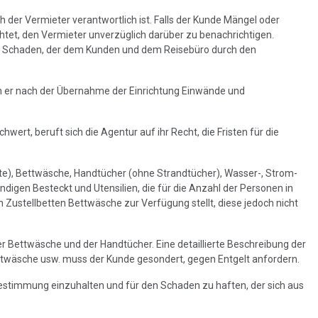
 der Vermieter verantwortlich ist. Falls der Kunde Mängel oder
chtet, den Vermieter unverzüglich darüber zu benachrichtigen.
en Schaden, der dem Kunden und dem Reisebüro durch den
nn er nach der Übernahme der Einrichtung Einwände und
ert, beruft sich die Agentur auf ihr Recht, die Fristen für die
fte), Bettwäsche, Handtücher (ohne Strandtücher), Wasser-, Strom-
digen Besteckt und Utensilien, die für die Anzahl der Personen in
Zustellbetten Bettwäsche zur Verfügung stellt, diese jedoch nicht
r Bettwäsche und der Handtücher. Eine detaillierte Beschreibung der
ettwäsche usw. muss der Kunde gesondert, gegen Entgelt anfordern.
 Bestimmung einzuhalten und für den Schaden zu haften, der sich aus