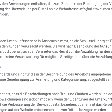
n Anweisungen enthalten, die zum Zeitpunkt der Bestätigung der Ver
ung der Überweisung per E-Mail an die Webadresse
info@ullitravel.com
s
tigen.
den Unterkunftsservice in Anspruch nimmt, dh die Schlüssel übergibt. 
rch den Kunden verursacht werden. Sie wird nach Beendigung der Nutzu
alls doch, behält sich der Vermieter das Recht vor, die Anzahlung für d
nimmt keine Verantwortung für mögliche Streitigkeiten über die Anzah
N
andards und sind für die in der Beschreibung des Angebots angegeben
ine Genehmigung zur Anmietung und Kategorisierung, ausgestellt seitens
arantiert, dass die Beschreibungen nach Treu und Glauben werden und d
Abweichungen sind jedoch möglich, wenn der Eigentümer der Unterkunft
uf die Verbesserung der Servicequalität beziehen, übernimmt das Reise
tungen auf der Website entsprechen und von Dritten bezogen wurden.