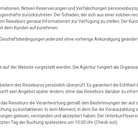
formationen, fiktiven Reservierungen und Verfälschungen personenbezo
geschäfts zurückzutreten. Der Schaden, der sich aus einer solchen rec
dem Reisebüro genaue Informationen zur Verfügung zu stellen. Der Kund
 mit dem Kunden aufzunehmen.
Geschäftsbedingungen jederzeit ohne vorherige Ankündigung geändert w
e auf der Website vorgestellt werden. Die Agentur fungiert als Organis
itern des Reisebüros persönlich überprüft. Es garantiert die Echtheit
nft sein Angebot später ändern, ohne das Reisebüro darüber zu infor
das Reisebüro die Verantwortung gemäß den Bestimmungen der auf di
Buchung zu kontaktieren. In dem Moment, in dem Sie die Vorauszahlung 
ngen gelesen, verstanden und akzeptiert haben. Der Unterkunftsservi
tzten Tag der Buchung spätestens um 10:00 Uhr (Check-out).