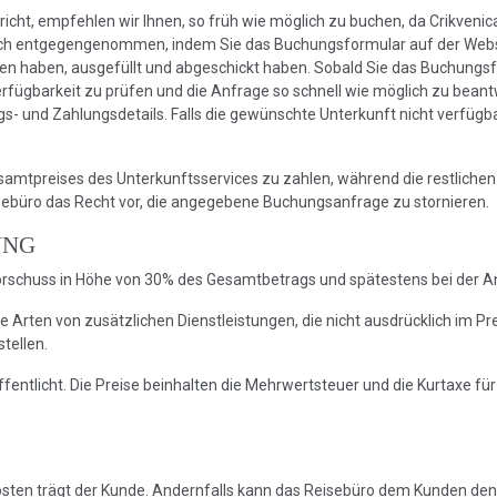
richt, empfehlen wir Ihnen, so früh wie möglich zu buchen, da Crikve
isch entgegengenommen, indem Sie das Buchungsformular auf der Webs
haben, ausgefüllt und abgeschickt haben. Sobald Sie das Buchungsfor
Verfügbarkeit zu prüfen und die Anfrage so schnell wie möglich zu bea
 und Zahlungsdetails. Falls die gewünschte Unterkunft nicht verfügbar
esamtpreises des Unterkunftsservices zu zahlen, während die restliche
eisebüro das Recht vor, die angegebene Buchungsanfrage zu stornieren.
UNG
orschuss in Höhe von 30% des Gesamtbetrags und spätestens bei der A
 Arten von zusätzlichen Dienstleistungen, die nicht ausdrücklich im Preis
tellen.
fentlicht. Die Preise beinhalten die Mehrwertsteuer und die Kurtaxe fü
Kosten trägt der Kunde. Andernfalls kann das Reisebüro dem Kunden den