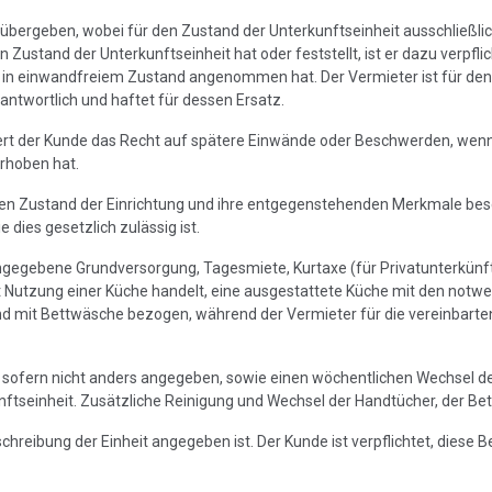
 übergeben, wobei für den Zustand der Unterkunftseinheit ausschließlich
ustand der Unterkunftseinheit hat oder feststellt, ist er dazu verpfli
it in einwandfreiem Zustand angenommen hat. Der Vermieter ist für d
ntwortlich und haftet für dessen Ersatz.
liert der Kunde das Recht auf spätere Einwände oder Beschwerden, we
rhoben hat.
den Zustand der Einrichtung und ihre entgegenstehenden Merkmale beschw
dies gesetzlich zulässig ist.
 angegebene Grundversorgung, Tagesmiete, Kurtaxe (für Privatunterkün
t Nutzung einer Küche handelt, eine ausgestattete Küche mit den notwen
d mit Bettwäsche bezogen, während der Vermieter für die vereinbarten 
g, sofern nicht anders angegeben, sowie einen wöchentlichen Wechsel de
unftseinheit. Zusätzliche Reinigung und Wechsel der Handtücher, der B
hreibung der Einheit angegeben ist. Der Kunde ist verpflichtet, diese