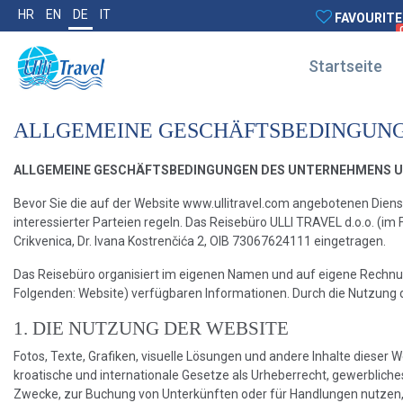
HR
EN
DE
IT
FAVOURITE
Startseite
ALLGEMEINE GESCHÄFTSBEDINGUN
ALLGEMEINE GESCHÄFTSBEDINGUNGEN DES UNTERNEHMENS Ulli Tra
Bevor Sie die auf der Website www.ullitravel.com angebotenen Diens
interessierter Parteien regeln. Das Reisebüro ULLI TRAVEL d.o.o. (im
Crikvenica, Dr. Ivana Kostrenčića 2, OIB 73067624111 eingetragen.
Das Reisebüro organisiert im eigenen Namen und auf eigene Rechnun
Folgenden: Website) verfügbaren Informationen. Durch die Nutzung 
1. DIE NUTZUNG DER WEBSITE
Fotos, Texte, Grafiken, visuelle Lösungen und andere Inhalte dieser
kroatische und internationale Gesetze als Urheberrecht, gewerblich
Zwecke, zur Buchung von Unterkünften oder für Handlungen nutzen, d