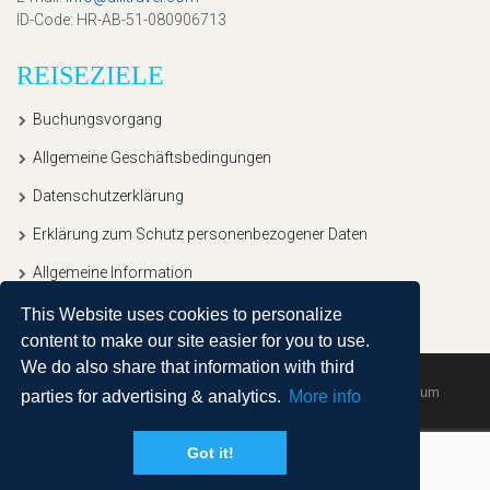
ID-Code
: HR-AB-51-080906713
REISEZIELE
Buchungsvorgang
Allgemeine Geschäftsbedingungen
Datenschutzerklärung
Erklärung zum Schutz personenbezogener Daten
Allgemeine Information
This Website uses cookies to personalize
content to make our site easier for you to use.
We do also share that information with third
Copyright © 2020, Ullitravel |
Sitemap
| Powered by
Agendum
parties for advertising & analytics.
More info
Got it!