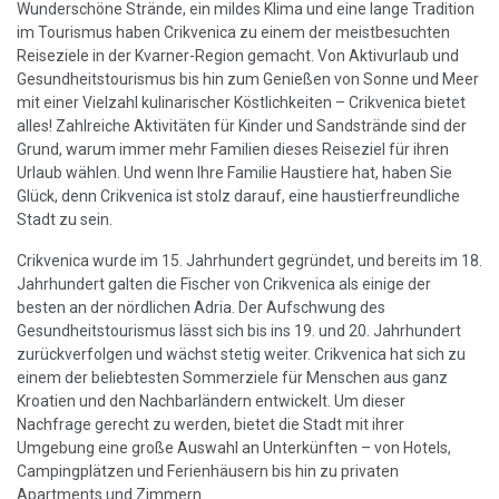
Wunderschöne Strände, ein mildes Klima und eine lange Tradition
im Tourismus haben Crikvenica zu einem der meistbesuchten
Reiseziele in der Kvarner-Region gemacht. Von Aktivurlaub und
Gesundheitstourismus bis hin zum Genießen von Sonne und Meer
mit einer Vielzahl kulinarischer Köstlichkeiten – Crikvenica bietet
alles! Zahlreiche Aktivitäten für Kinder und Sandstrände sind der
Grund, warum immer mehr Familien dieses Reiseziel für ihren
Urlaub wählen. Und wenn Ihre Familie Haustiere hat, haben Sie
Glück, denn Crikvenica ist stolz darauf, eine haustierfreundliche
Stadt zu sein.
Crikvenica wurde im 15. Jahrhundert gegründet, und bereits im 18.
Jahrhundert galten die Fischer von Crikvenica als einige der
besten an der nördlichen Adria. Der Aufschwung des
Gesundheitstourismus lässt sich bis ins 19. und 20. Jahrhundert
zurückverfolgen und wächst stetig weiter. Crikvenica hat sich zu
einem der beliebtesten Sommerziele für Menschen aus ganz
Kroatien und den Nachbarländern entwickelt. Um dieser
Nachfrage gerecht zu werden, bietet die Stadt mit ihrer
Umgebung eine große Auswahl an Unterkünften – von Hotels,
Campingplätzen und Ferienhäusern bis hin zu privaten
Apartments und Zimmern.