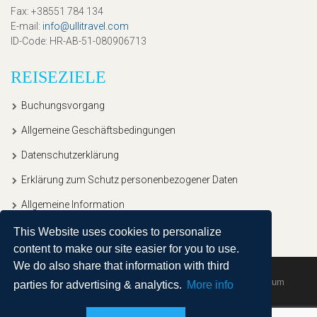
Fax
: +38551 784 134
E-mail
:
info@ullitravel.com
ID-Code
: HR-AB-51-080906713
REISEZIELE
Buchungsvorgang
Allgemeine Geschäftsbedingungen
Datenschutzerklärung
Erklärung zum Schutz personenbezogener Daten
Allgemeine Information
This Website uses cookies to personalize
content to make our site easier for you to use.
We do also share that information with third
Copyright © 2020, Ullitravel |
Sitemap
| Powered by
Agendum
parties for advertising & analytics.
More info