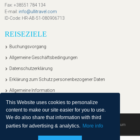
Fax
: +38551 784 134
E-mail
:
info@ullitravel.com
ID-Code
: HR-AB-51-080906713
REISEZIELE
Buchungsvorgang
Allgemeine Geschäftsbedingungen
Datenschutzerklärung
Erklärung zum Schutz personenbezogener Daten
Allgemeine Information
This Website uses cookies to personalize
content to make our site easier for you to use.
We do also share that information with third
Copyright © 2020, Ullitravel |
Sitemap
| Powered by
Agendum
parties for advertising & analytics.
More info