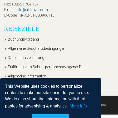
Fax
: +38551 784 134
E-mail
:
info@ullitravel.com
ID-Code
: HR-AB-51-080906713
REISEZIELE
Buchungsvorgang
Allgemeine Geschäftsbedingungen
Datenschutzerklärung
Erklärung zum Schutz personenbezogener Daten
Allgemeine Information
This Website uses cookies to personalize
content to make our site easier for you to use.
We do also share that information with third
Copyright © 2020, Ullitravel |
Sitemap
| Powered by
Agendum
parties for advertising & analytics.
More info