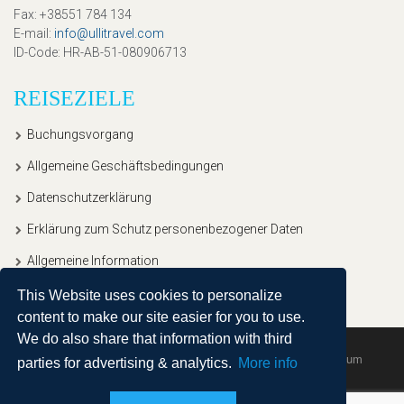
Fax
: +38551 784 134
E-mail
:
info@ullitravel.com
ID-Code
: HR-AB-51-080906713
REISEZIELE
Buchungsvorgang
Allgemeine Geschäftsbedingungen
Datenschutzerklärung
Erklärung zum Schutz personenbezogener Daten
Allgemeine Information
This Website uses cookies to personalize
content to make our site easier for you to use.
We do also share that information with third
Copyright © 2020, Ullitravel |
Sitemap
| Powered by
Agendum
parties for advertising & analytics.
More info