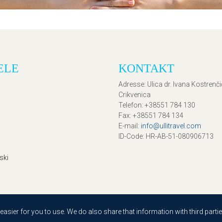
ELE
KONTAKT
Adresse
: Ulica dr. Ivana Kostrenč
Crikvenica
Telefon
: +38551 784 130
Fax
: +38551 784 134
E-mail
:
info@ullitravel.com
ID-Code
: HR-AB-51-080906713
ski
sier for you to use. We do also share that information with third partie