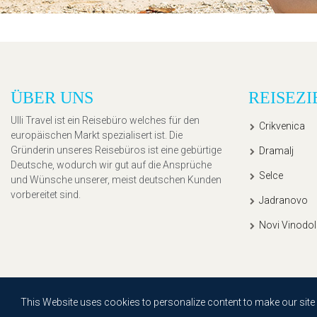
ÜBER UNS
REISEZI
Ulli Travel ist ein Reisebüro welches für den
Crikvenica
europäischen Markt spezialisert ist. Die
Gründerin unseres Reisebüros ist eine gebürtige
Dramalj
Deutsche, wodurch wir gut auf die Ansprüche
Selce
und Wünsche unserer, meist deutschen Kunden
vorbereitet sind.
Jadranovo
Novi Vinodol
Copyright © 2020, Ullitravel |
Sitemap
| Powered by
Agendum
This Website uses cookies to personalize content to make our site ea