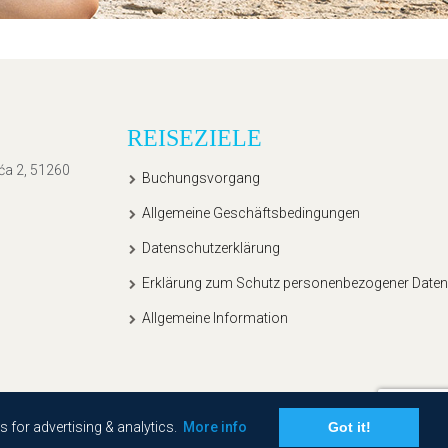
REISEZIELE
ića 2, 51260
Buchungsvorgang
Allgemeine Geschäftsbedingungen
Datenschutzerklärung
Erklärung zum Schutz personenbezogener Daten
Allgemeine Information
s for advertising & analytics.
More info
Got it!