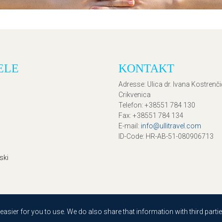
ELE
KONTAKT
Adresse
: Ulica dr. Ivana Kostrenč
Crikvenica
Telefon
: +38551 784 130
Fax
: +38551 784 134
E-mail
:
info@ullitravel.com
ID-Code
: HR-AB-51-080906713
ski
sier for you to use. We do also share that information with third partie