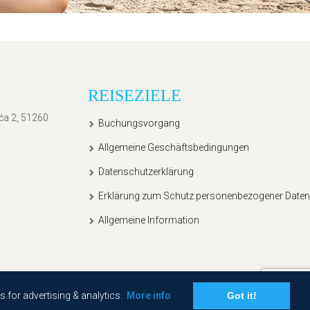
REISEZIELE
ića 2, 51260
Buchungsvorgang
Allgemeine Geschäftsbedingungen
Datenschutzerklärung
Erklärung zum Schutz personenbezogener Daten
Allgemeine Information
s for advertising & analytics.
More info
Got it!