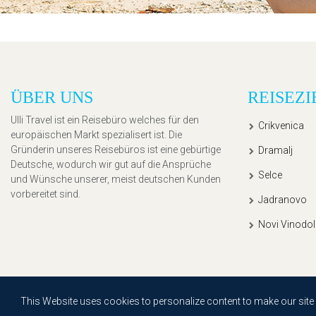
ÜBER UNS
REISEZI
Ulli Travel ist ein Reisebüro welches für den
Crikvenica
europäischen Markt spezialisert ist. Die
Gründerin unseres Reisebüros ist eine gebürtige
Dramalj
Deutsche, wodurch wir gut auf die Ansprüche
Selce
und Wünsche unserer, meist deutschen Kunden
vorbereitet sind.
Jadranovo
Novi Vinodol
Copyright © 2020, Ullitravel |
Sitemap
| Powered by
Agendum
This Website uses cookies to personalize content to make our site ea