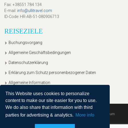
Fax
: +38551 784 134
E-mail
:
info@ullitravel.com
ID-Code
: HR-AB-51-080906713
REISEZIELE
Buchungsvorgang
Allgemeine Geschäftsbedingungen
Datenschutzerklärung
Erklärung zum Schutz personenbezogener Daten
Allgemeine Information
This Website uses cookies to personalize
content to make our site easier for you to use.
We do also share that information with third
Copyright © 2020, Ullitravel |
Sitemap
| Powered by
Agendum
parties for advertising & analytics.
More info