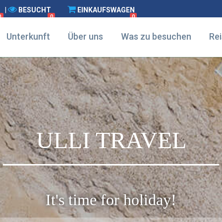
|
BESUCHT
EINKAUFSWAGEN
0
0
0
Unterkunft
Über uns
Was zu besuchen
Rei
ULLI TRAVEL
It's time for holiday!