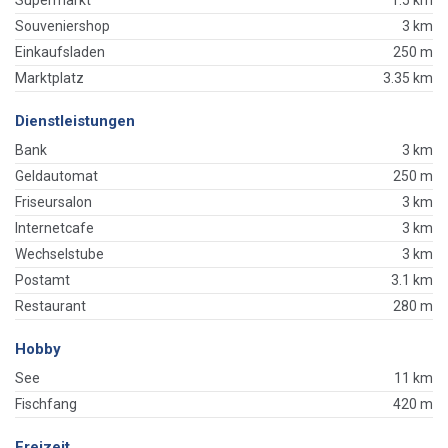
Souveniershop
3 km
Einkaufsladen
250 m
Marktplatz
3.35 km
Dienstleistungen
Bank
3 km
Geldautomat
250 m
Friseursalon
3 km
Internetcafe
3 km
Wechselstube
3 km
Postamt
3.1 km
Restaurant
280 m
Hobby
See
11 km
Fischfang
420 m
Freizeit