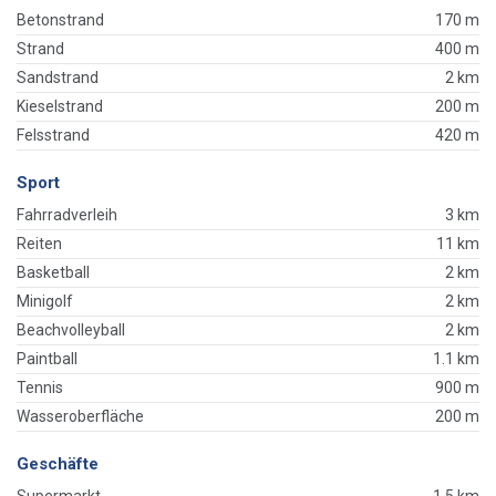
Betonstrand
170 m
Strand
400 m
Sandstrand
2 km
Kieselstrand
200 m
Felsstrand
420 m
Sport
Fahrradverleih
3 km
Reiten
11 km
Basketball
2 km
Minigolf
2 km
Beachvolleyball
2 km
Paintball
1.1 km
Tennis
900 m
Wasseroberfläche
200 m
Geschäfte
Supermarkt
1.5 km