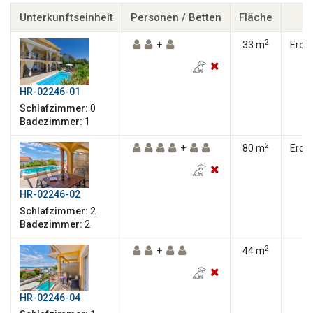
Unterkunftseinheit
Personen / Betten
Fläche
E
2
+
33 m
Erdg
HR-02246-01
Schlafzimmer:
0
Badezimmer:
1
2
+
80 m
Erdg
HR-02246-02
Schlafzimmer:
2
Badezimmer:
2
2
+
44 m
HR-02246-04