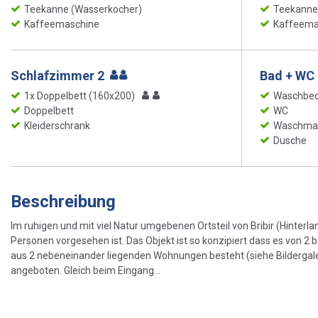
Teekanne (Wasserkocher)
Teekanne
Kaffeemaschine
Kaffeema
Schlafzimmer 2
Bad + WC 
1x Doppelbett (160x200)
Waschbe
Doppelbett
WC
Kleiderschrank
Waschma
Dusche
Beschreibung
Im ruhigen und mit viel Natur umgebenen Ortsteil von Bribir (Hinterla
Personen vorgesehen ist. Das Objekt ist so konzipiert dass es von 2
aus 2 nebeneinander liegenden Wohnungen besteht (siehe Bildergaleri
angeboten. Gleich beim Eingang...