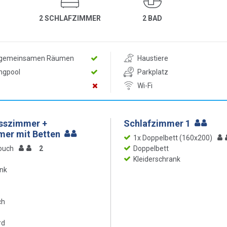
2 SCHLAFZIMMER
2 BAD
n gemeinsamen Räumen
Haustiere
ngpool
Parkplatz
Wi-Fi
Esszimmer +
Schlafzimmer 1
er mit Betten
1x Doppelbett (160x200)
ouch
2
Doppelbett
Kleiderschrank
nk
ch
rd