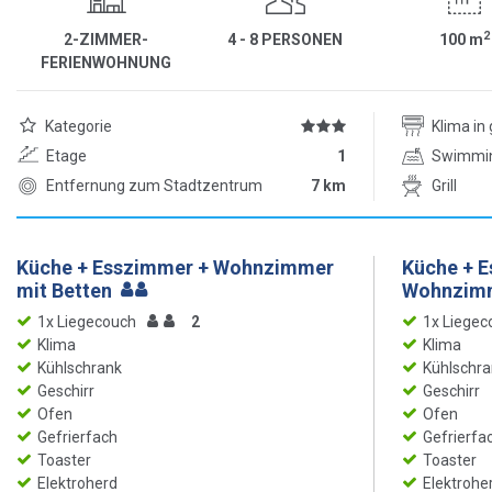
2
2-ZIMMER-
4 - 8 PERSONEN
100
m
FERIENWOHNUNG
Kategorie
Klima i
Etage
1
Swimmi
Entfernung zum Stadtzentrum
7 km
Grill
Küche + Esszimmer + Wohnzimmer
Küche + 
mit Betten
Wohnzimm
1x Liegecouch
2
1x Liegec
Klima
Klima
Kühlschrank
Kühlschra
Geschirr
Geschirr
Ofen
Ofen
Gefrierfach
Gefrierfa
Toaster
Toaster
Elektroherd
Elektrohe