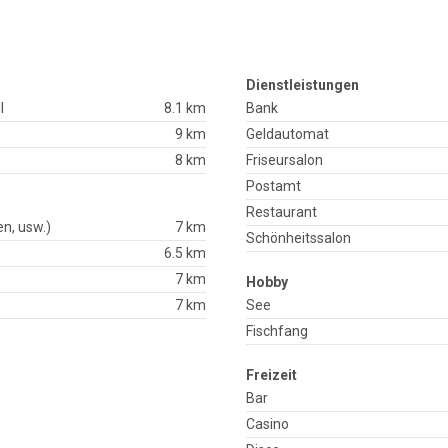
Dienstleistungen
l
8.1 km
Bank
9 km
Geldautomat
8 km
Friseursalon
Postamt
Restaurant
en, usw.)
7 km
Schönheitssalon
6.5 km
p
7 km
Hobby
7 km
See
Fischfang
Freizeit
Bar
Casino