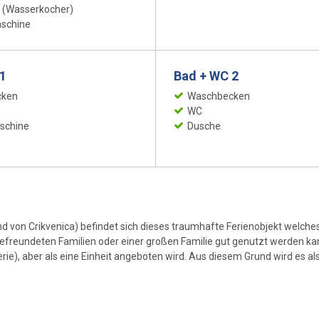
 (Wasserkocher)
schine
1
Bad + WC 2
cken
Waschbecken
WC
schine
Dusche
nd von Crikvenica) befindet sich dieses traumhafte Ferienobjekt welches
 befreundeten Familien oder einer großen Familie gut genutzt werden ka
e), aber als eine Einheit angeboten wird. Aus diesem Grund wird es al