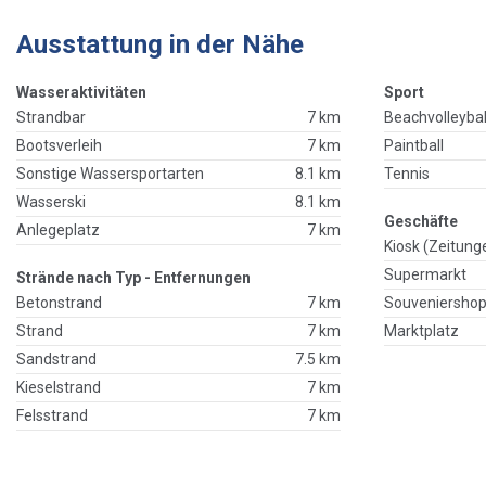
Ausstattung in der Nähe
Wasseraktivitäten
Sport
Strandbar
7 km
Beachvolleybal
Bootsverleih
7 km
Paintball
Sonstige Wassersportarten
8.1 km
Tennis
Wasserski
8.1 km
Geschäfte
Anlegeplatz
7 km
Kiosk (Zeitung
Supermarkt
Strände nach Typ - Entfernungen
Betonstrand
7 km
Souveniersho
Strand
7 km
Marktplatz
Sandstrand
7.5 km
Kieselstrand
7 km
Felsstrand
7 km