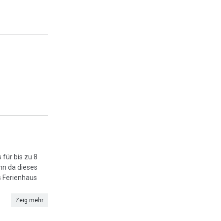
 für bis zu 8
nn da dieses
s Ferienhaus
Zeig mehr