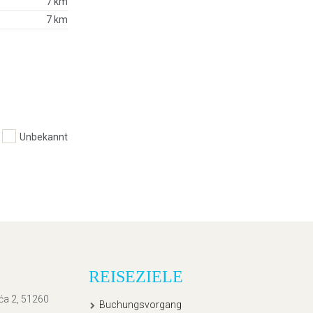
7 km
7 km
Unbekannt
REISEZIELE
ića 2, 51260
Buchungsvorgang