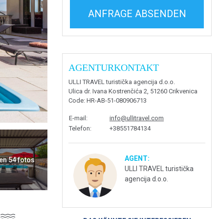
ANFRAGE ABSENDEN
AGENTURKONTAKT
ULLI TRAVEL turistička agencija d.o.o.
Ulica dr. Ivana Kostrenčića 2, 51260 Crikvenica
Code
: HR-AB-51-080906713
E-mail
:
info@ullitravel.com
Telefon
:
+38551784134
AGENT:
en 54 fotos
ULLI TRAVEL turistička
agencija d.o.o.