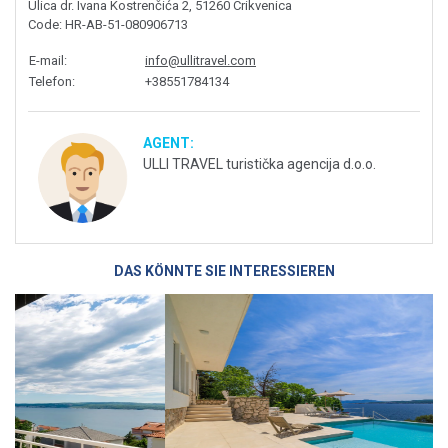
Ulica dr. Ivana Kostrenčića 2, 51260 Crikvenica
Code
: HR-AB-51-080906713
E-mail
:
info@ullitravel.com
Telefon
:
+38551784134
AGENT:
ULLI TRAVEL turistička agencija d.o.o.
DAS KÖNNTE SIE INTERESSIEREN