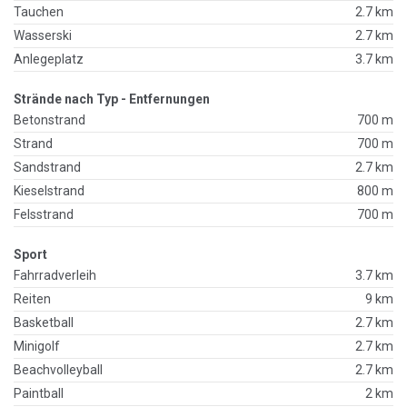
Tauchen
2.7 km
Wasserski
2.7 km
Anlegeplatz
3.7 km
Strände nach Typ - Entfernungen
Betonstrand
700 m
Strand
700 m
Sandstrand
2.7 km
Kieselstrand
800 m
Felsstrand
700 m
Sport
Fahrradverleih
3.7 km
Reiten
9 km
Basketball
2.7 km
Minigolf
2.7 km
Beachvolleyball
2.7 km
Paintball
2 km