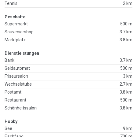
Tennis
2 km
Geschäfte
Supermarkt
500 m
Souveniershop
3.7 km
Marktplatz
3.8 km
Dienstleistungen
Bank
3.7 km
Geldautomat
500 m
Friseursalon
3 km
Wechselstube
2.7 km
Postamt
3.8 km
Restaurant
500 m
Schönheitssalon
3.8 km
Hobby
See
9 km
Fischfang
700 m