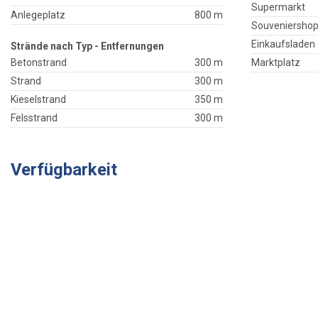
Supermarkt
Anlegeplatz
800 m
Souveniersho
Einkaufsladen
Strände nach Typ - Entfernungen
Betonstrand
300 m
Marktplatz
Strand
300 m
Kieselstrand
350 m
Felsstrand
300 m
Verfügbarkeit