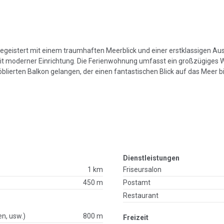
egeistert mit einem traumhaften Meerblick und einer erstklassigen Aus
 mit moderner Einrichtung. Die Ferienwohnung umfasst ein großzügiges
lierten Balkon gelangen, der einen fantastischen Blick auf das Meer bie
Dienstleistungen
1 km
Friseursalon
450 m
Postamt
Restaurant
en, usw.)
800 m
Freizeit