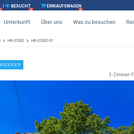
|
BESUCHT
EINKAUFSWAGEN
0
0
0
Unterkunft
Über uns
Was zu besuchen
Rei
i
HR-07032
HR-07032-01
 ANZEIGEN
3-Zimmer-F