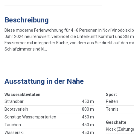
Beschreibung
Diese moderne Ferienwohnung für 4–6 Personen in Novi Vinodolski b
Jahr 2024 neu renoviert, verbindet die Unterkunft Komfort und Stil
Esszimmer mit integrierter Küche, von dem aus Sie direkt auf den möb
Schlafzimmer sind kl...
Ausstattung in der Nähe
Wasseraktivitäten
Sport
Strandbar
450 m
Reiten
Bootsverleih
800 m
Tennis
Sonstige Wassersportarten
450 m
Geschäfte
Tauchen
450 m
Kiosk (Zeitung
Wasserski
450 m