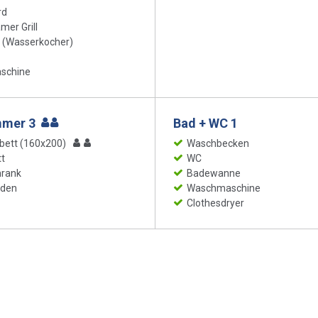
rd
er Grill
 (Wasserkocher)
schine
mmer 3
Bad + WC 1
bett (160x200)
Waschbecken
t
WC
hrank
Badewanne
oden
Waschmaschine
Clothesdryer