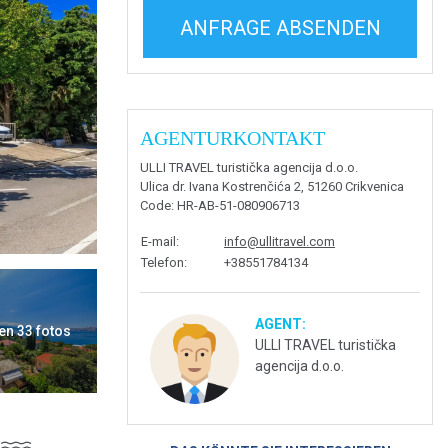
ANFRAGE ABSENDEN
AGENTURKONTAKT
ULLI TRAVEL turistička agencija d.o.o.
Ulica dr. Ivana Kostrenčića 2, 51260 Crikvenica
Code
: HR-AB-51-080906713
E-mail
:
info@ullitravel.com
Telefon
:
+38551784134
AGENT:
en 33 fotos
ULLI TRAVEL turistička
agencija d.o.o.