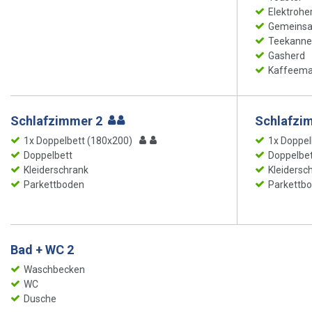
Elektrohe
Gemeinsam
Teekanne
Gasherd
Kaffeema
Schlafzimmer 2
Schlafzi
1x Doppelbett (180x200)
1x Doppel
Doppelbett
Doppelbet
Kleiderschrank
Kleidersc
Parkettboden
Parkettb
Bad + WC 2
Waschbecken
WC
Dusche