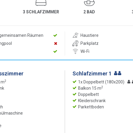
3 SCHLAFZIMMER
2 BAD
n gemeinsamen Räumen
Haustiere
ngpool
Parkplatz
Wi-Fi
Esszimmer
Schlafzimmer 1
2
5 m
1x Doppelbett (180x200)
2
nk
Balkon 15 m
Doppelbett
Kleiderschrank
ch
Parkettboden
pülmaschine
e