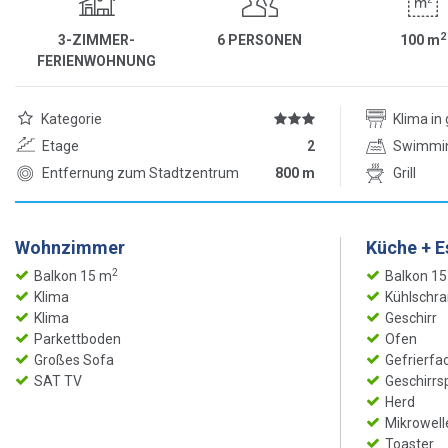
2
3-ZIMMER-
6 PERSONEN
100
m
FERIENWOHNUNG
Kategorie
Klima i
Etage
2
Swimmi
Entfernung zum Stadtzentrum
800 m
Grill
Wohnzimmer
Küche + 
2
Balkon 15 m
Balkon 1
Klima
Kühlschra
Klima
Geschirr
Parkettboden
Ofen
Großes Sofa
Gefrierfa
SAT TV
Geschirrs
Herd
Mikrowell
Toaster