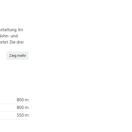
stattung. Im
 Wohn- und
tet. Die drei
Zeig mehr
800 m
800 m
550 m