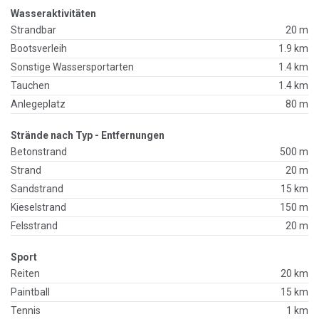
Wasseraktivitäten
Strandbar
20 m
Bootsverleih
1.9 km
Sonstige Wassersportarten
1.4 km
Tauchen
1.4 km
Anlegeplatz
80 m
Strände nach Typ - Entfernungen
Betonstrand
500 m
Strand
20 m
Sandstrand
15 km
Kieselstrand
150 m
Felsstrand
20 m
Sport
Reiten
20 km
Paintball
15 km
Tennis
1 km