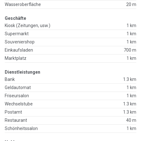
Wasseroberfläche
20 m
Geschäfte
Kiosk (Zeitungen, usw.)
1 km
Supermarkt
1 km
Souveniershop
1 km
Einkaufsladen
700 m
Marktplatz
1 km
Dienstleistungen
Bank
1.3 km
Geldautomat
1 km
Friseursalon
1 km
Wechselstube
1.3 km
Postamt
1.3 km
Restaurant
40 m
Schönheitssalon
1 km