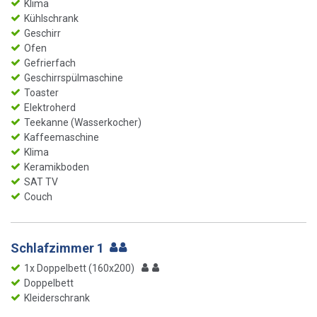
Klima
Kühlschrank
Geschirr
Ofen
Gefrierfach
Geschirrspülmaschine
Toaster
Elektroherd
Teekanne (Wasserkocher)
Kaffeemaschine
Klima
Keramikboden
SAT TV
Couch
Schlafzimmer 1
1x Doppelbett (160x200)
Doppelbett
Kleiderschrank