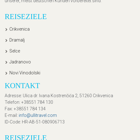
unserer, meist deutschen Kunden vorbereitet sind.
REISEZIELE
Crikvenica
Dramalj
Selce
Jadranovo
Novi Vinodolski
KONTAKT
Adresse
: Ulica dr. Ivana Kostrenčića 2, 51260 Crikvenica
Telefon
: +38551 784 130
Fax
: +38551 784 134
E-mail
:
info@ullitravel.com
ID-Code
: HR-AB-51-080906713
REISEZIELE