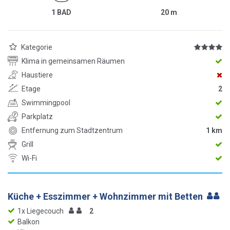
1 BAD
20
m
Kategorie
Klima in gemeinsamen Räumen
Haustiere
Etage
2
Swimmingpool
Parkplatz
Entfernung zum Stadtzentrum
1 km
Grill
Wi-Fi
Küche + Esszimmer + Wohnzimmer mit Betten
1x Liegecouch
2
Balkon