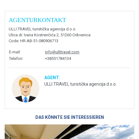
AGENTURKONTAKT
ULLI TRAVEL turistička agencija d.o.o.
Ulica dr. Ivana Kostrenčića 2, 51260 Crikvenica
Code
: HR-AB-51-080906713
E-mail
:
info@ullitravel.com
Telefon
:
+38551784134
AGENT:
ULLI TRAVEL turistička agencija d.o.o.
DAS KÖNNTE SIE INTERESSIEREN