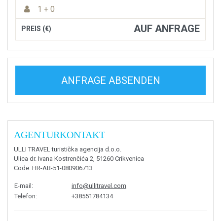
1 + 0
AUF ANFRAGE
PREIS (€)
ANFRAGE ABSENDEN
AGENTURKONTAKT
ULLI TRAVEL turistička agencija d.o.o.
Ulica dr. Ivana Kostrenčića 2, 51260 Crikvenica
Code
: HR-AB-51-080906713
E-mail
:
info@ullitravel.com
Telefon
:
+38551784134