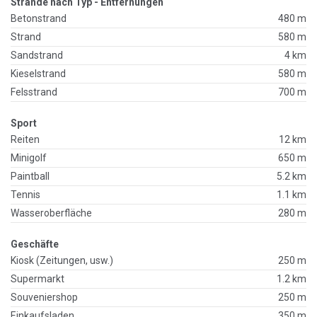
Strände nach Typ - Entfernungen
Betonstrand
480 m
Strand
580 m
Sandstrand
4 km
Kieselstrand
580 m
Felsstrand
700 m
Sport
Reiten
12 km
Minigolf
650 m
Paintball
5.2 km
Tennis
1.1 km
Wasseroberfläche
280 m
Geschäfte
Kiosk (Zeitungen, usw.)
250 m
Supermarkt
1.2 km
Souveniershop
250 m
Einkaufsladen
350 m