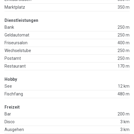
Marktplatz
350 m
Dienstleistungen
Bank
250 m
Geldautomat
250 m
Friseursalon
400 m
Wechselstube
250 m
Postamt
250 m
Restaurant
170 m
Hobby
See
12 km
Fischfang
480 m
Freizeit
Bar
200 m
Disco
3 km
Ausgehen
3 km