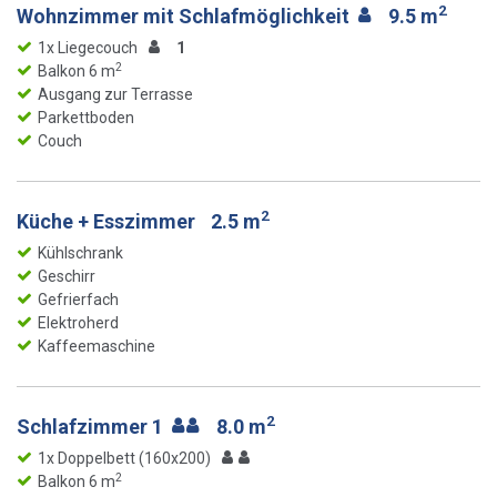
2
Wohnzimmer mit Schlafmöglichkeit
9.5 m
1x Liegecouch
1
2
Balkon 6 m
Ausgang zur Terrasse
Parkettboden
Couch
2
Küche + Esszimmer
2.5 m
Kühlschrank
Geschirr
Gefrierfach
Elektroherd
Kaffeemaschine
2
Schlafzimmer 1
8.0 m
1x Doppelbett (160x200)
2
Balkon 6 m