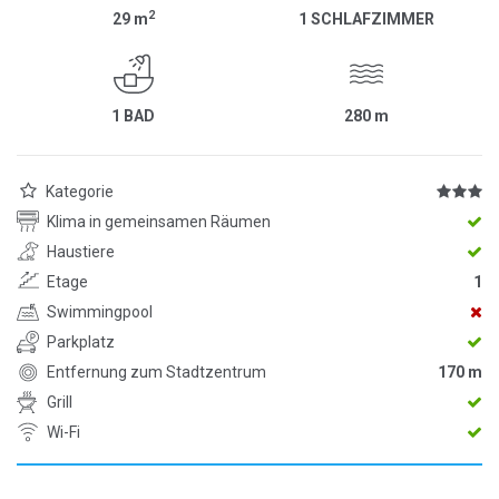
2
29
m
1 SCHLAFZIMMER
1 BAD
280
m
Kategorie
Klima in gemeinsamen Räumen
Haustiere
Etage
1
Swimmingpool
Parkplatz
Entfernung zum Stadtzentrum
170 m
Grill
Wi-Fi