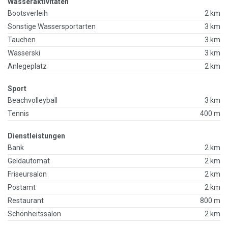
Wasseraktivitäten
Bootsverleih
2 km
Sonstige Wassersportarten
3 km
Tauchen
3 km
Wasserski
3 km
Anlegeplatz
2 km
Sport
Beachvolleyball
3 km
Tennis
400 m
Dienstleistungen
Bank
2 km
Geldautomat
2 km
Friseursalon
2 km
Postamt
2 km
Restaurant
800 m
Schönheitssalon
2 km