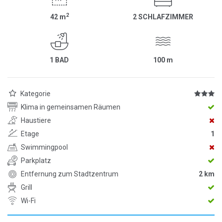
2
42
m
2 SCHLAFZIMMER
1 BAD
100
m
Kategorie
Klima in gemeinsamen Räumen
Haustiere
Etage
1
Swimmingpool
Parkplatz
Entfernung zum Stadtzentrum
2 km
Grill
Wi-Fi