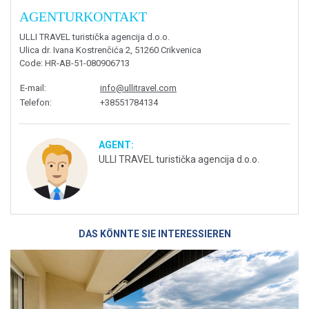
AGENTURKONTAKT
ULLI TRAVEL turistička agencija d.o.o.
Ulica dr. Ivana Kostrenčića 2, 51260 Crikvenica
Code
: HR-AB-51-080906713
E-mail
:
info@ullitravel.com
Telefon
:
+38551784134
AGENT:
ULLI TRAVEL turistička agencija d.o.o.
DAS KÖNNTE SIE INTERESSIEREN