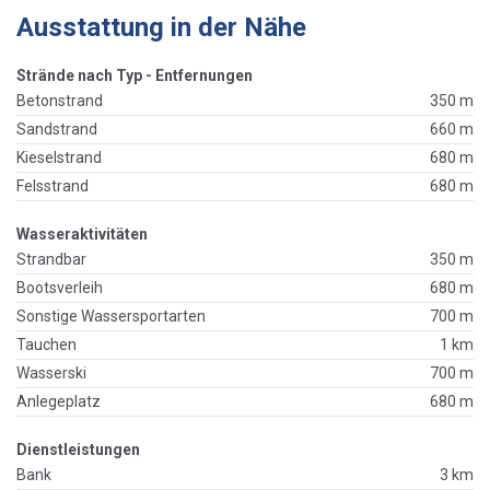
Ausstattung in der Nähe
Strände nach Typ - Entfernungen
Betonstrand
350 m
Sandstrand
660 m
Kieselstrand
680 m
Felsstrand
680 m
Wasseraktivitäten
Strandbar
350 m
Bootsverleih
680 m
Sonstige Wassersportarten
700 m
Tauchen
1 km
Wasserski
700 m
Anlegeplatz
680 m
Dienstleistungen
Bank
3 km