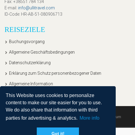
Fax
: +38551 784 134
E-mail
:
info@ullitravel.com
ID-Code
: HR-AB-51-080906713
REISEZIELE
Buchungsvorgang
Allgemeine Geschäftsbedingungen
Datenschutzerklärung
Erklärung zum Schutz personenbezogener Daten
Allgemeine Information
This Website uses cookies to personalize
content to make our site easier for you to use.
We do also share that information with third
Copyright © 2020, Ullitravel |
Sitemap
| Powered by
Agendum
parties for advertising & analytics.
More info
Got it!