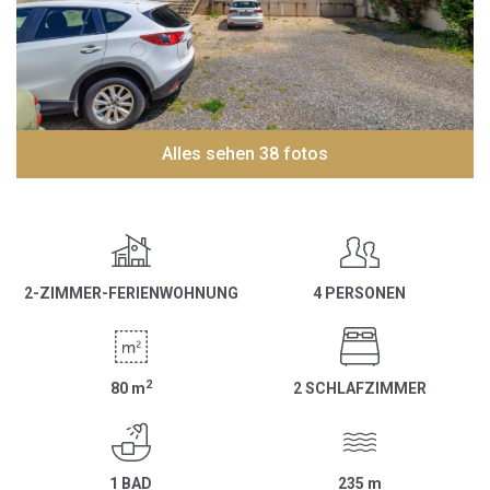
Alles sehen 38 fotos
2-ZIMMER-FERIENWOHNUNG
4 PERSONEN
2
80
m
2 SCHLAFZIMMER
1 BAD
235
m