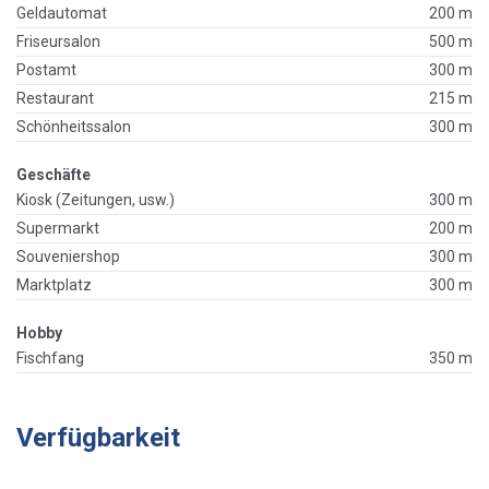
Geldautomat
200 m
Friseursalon
500 m
Postamt
300 m
Restaurant
215 m
Schönheitssalon
300 m
Geschäfte
Kiosk (Zeitungen, usw.)
300 m
Supermarkt
200 m
Souveniershop
300 m
Marktplatz
300 m
Hobby
Fischfang
350 m
Verfügbarkeit