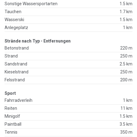
Sonstige Wassersportarten
1.5 km
Tauchen
1.7 km
Wasserski
1.5 km
Anlegeplatz
1 km
Strände nach Typ - Entfernungen
Betonstrand
220 m
Strand
250 m
Sandstrand
2.5 km
Kieselstrand
250 m
Felsstrand
200 m
Sport
Fahrradverleih
1 km
Reiten
11 km
Minigolf
1.5 km
Paintball
3.5 km
Tennis
350 m