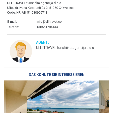
ULLI TRAVEL turistička agencija d.o.o.
Ulica dr. Ivana Kostrenčića 2, 51260 Crikvenica
Code
: HR-AB-51-080906713
E-mail
:
info@ullitravel.com
Telefon
:
+38551784134
AGENT:
ULLI TRAVEL turistička agencija d.o.o.
DAS KÖNNTE SIE INTERESSIEREN