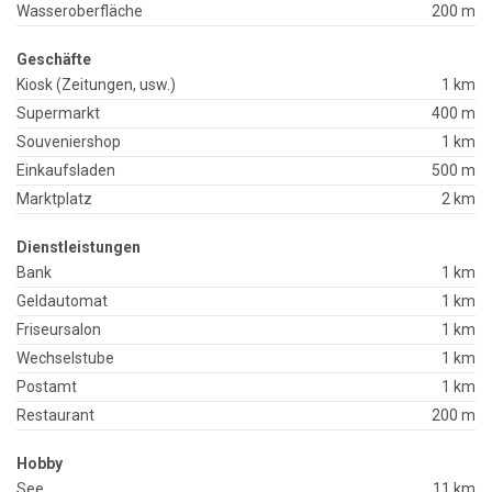
Wasseroberfläche
200 m
Geschäfte
Kiosk (Zeitungen, usw.)
1 km
Supermarkt
400 m
Souveniershop
1 km
Einkaufsladen
500 m
Marktplatz
2 km
Dienstleistungen
Bank
1 km
Geldautomat
1 km
Friseursalon
1 km
Wechselstube
1 km
Postamt
1 km
Restaurant
200 m
Hobby
See
11 km