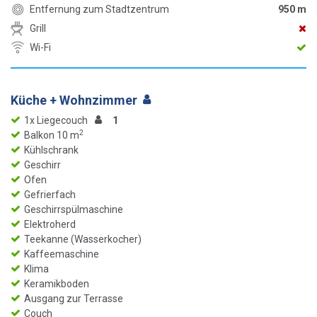
Entfernung zum Stadtzentrum
950 m
Grill
Wi-Fi
Küche + Wohnzimmer
1x Liegecouch
1
2
Balkon 10 m
Kühlschrank
Geschirr
Ofen
Gefrierfach
Geschirrspülmaschine
Elektroherd
Teekanne (Wasserkocher)
Kaffeemaschine
Klima
Keramikboden
Ausgang zur Terrasse
Couch