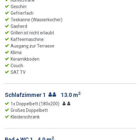
Kühlschrank
Geschirr
Gefrierfach
Teekanne (Wasserkocher)
Gasherd
Grillen ist nicht erlaubt
Kaffeemaschine
Ausgang zur Terrasse
Klima
Keramikboden
Couch
SAT TV
2
Schlafzimmer 1
13.0 m
1x Doppelbett (180x200)
Großes Doppelbett
Kleiderschrank
2
Bad + WC 1
4.0 m