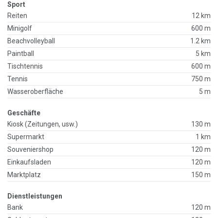
Sport
Reiten
12 km
Minigolf
600 m
Beachvolleyball
1.2 km
Paintball
5 km
Tischtennis
600 m
Tennis
750 m
Wasseroberfläche
5 m
Geschäfte
Kiosk (Zeitungen, usw.)
130 m
Supermarkt
1 km
Souveniershop
120 m
Einkaufsladen
120 m
Marktplatz
150 m
Dienstleistungen
Bank
120 m