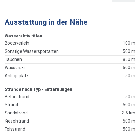
Ausstattung in der Nähe
Wasseraktivitäten
Bootsverleih
100 m
Sonstige Wassersportarten
500 m
Tauchen
850 m
Wasserski
500 m
Anlegeplatz
50 m
Strände nach Typ - Entfernungen
Betonstrand
50 m
Strand
500 m
Sandstrand
3.5 km
Kieselstrand
500 m
Felsstrand
500 m