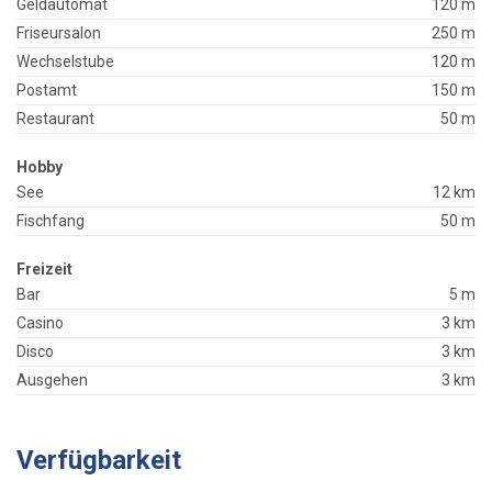
Geldautomat
120 m
Friseursalon
250 m
Wechselstube
120 m
Postamt
150 m
Restaurant
50 m
Hobby
See
12 km
Fischfang
50 m
Freizeit
Bar
5 m
Casino
3 km
Disco
3 km
Ausgehen
3 km
Verfügbarkeit