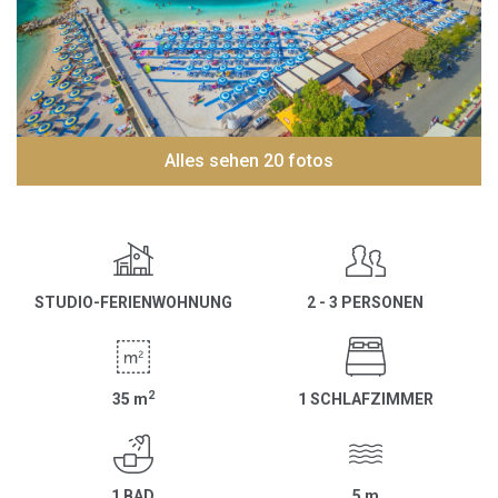
Alles sehen 20 fotos
STUDIO-FERIENWOHNUNG
2 - 3 PERSONEN
2
35
m
1 SCHLAFZIMMER
1 BAD
5
m