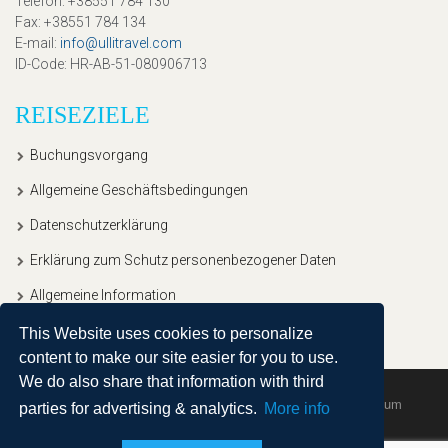
Telefon
: +38551 784 130
Fax
: +38551 784 134
E-mail
:
info@ullitravel.com
ID-Code
: HR-AB-51-080906713
REISEZIELE
Buchungsvorgang
Allgemeine Geschäftsbedingungen
Datenschutzerklärung
Erklärung zum Schutz personenbezogener Daten
Allgemeine Information
This Website uses cookies to personalize
content to make our site easier for you to use.
We do also share that information with third
Copyright © 2020, Ullitravel |
Sitemap
| Powered by
Agendum
parties for advertising & analytics.
More info