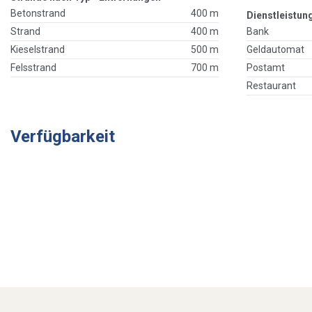
Betonstrand
400 m
Dienstleistun
Strand
400 m
Bank
Kieselstrand
500 m
Geldautomat
Felsstrand
700 m
Postamt
Restaurant
Verfügbarkeit