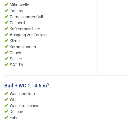
Mikrowelle
Toaster
Gemeinsamer Grill
Gasherd
Kaffeemaschine
Ausgang zur Terrasse
Klima
Keramikboden
Couch
Sessel
SAT TV
2
Bad + WC 1
4.5 m
Waschbecken
WC
Waschmaschine
Dusche
Föhn