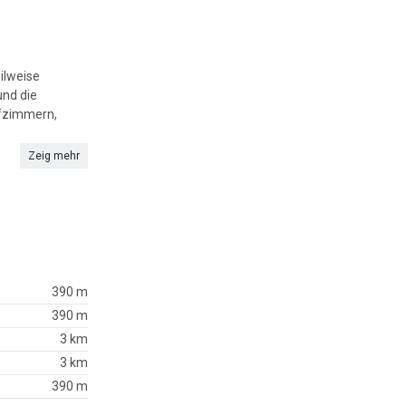
ilweise
und die
afzimmern,
Zeig mehr
390 m
390 m
3 km
3 km
390 m