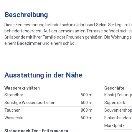
Beschreibung
Diese Ferienwohnung befindet sich im Urlaubsort Selce. Sie liegt im
behindertengerecht. Auf der gemeinsamen Terrasse befindet sich ein
Grillabende mit Ihrer Familie oder Freunden genießen. Die Wohnung
einem Badezimmer und einem sch&o...
Ausstattung in der Nähe
Wasseraktivitäten
Geschäfte
Strandbar
500 m
Kiosk (Zeitung
Sonstige Wassersportarten
600 m
Supermarkt
Tauchen
800 m
Souveniersho
Wasserski
600 m
Einkaufsladen
Marktplatz
Strände nach Typ - Entfernungen