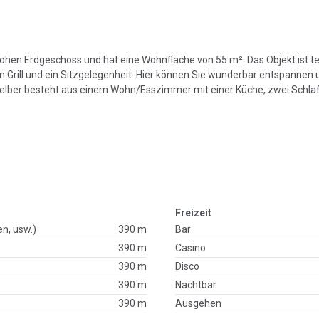
 hohen Erdgeschoss und hat eine Wohnfläche von 55 m². Das Objekt ist te
 Grill und ein Sitzgelegenheit. Hier können Sie wunderbar entspannen 
 selber besteht aus einem Wohn/Esszimmer mit einer Küche, zwei Schl
Freizeit
en, usw.)
390 m
Bar
390 m
Casino
p
390 m
Disco
390 m
Nachtbar
390 m
Ausgehen