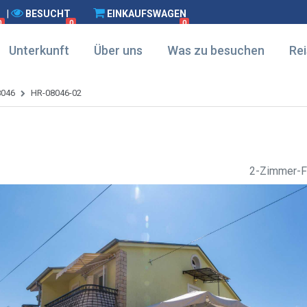
|
BESUCHT
EINKAUFSWAGEN
0
0
0
Unterkunft
Über uns
Was zu besuchen
Rei
8046
HR-08046-02
2-Zimmer-F