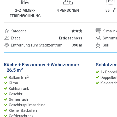
2
2-ZIMMER-
4 PERSONEN
55
m
FERIENWOHNUNG
Kategorie
Klima i
Etage
Erdgeschoss
Swimmi
Entfernung zum Stadtzentrum
390 m
Grill
Küche + Esszimmer + Wohnzimmer
Schlafzi
2
26.5 m
1x Doppel
2
Balkon 6 m
Doppelbet
Klima
Kleidersc
Kühlschrank
Geschirr
Gefrierfach
Geschirrspülmaschine
Kleiner Backofen
Gefrierschrank