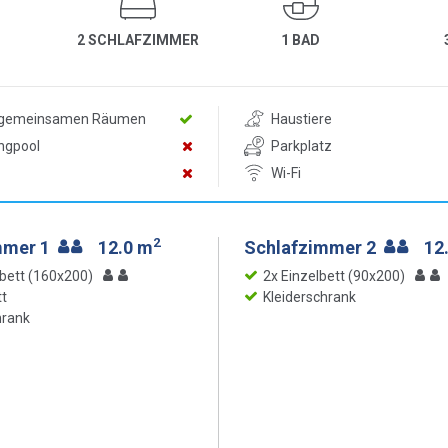
2 SCHLAFZIMMER
1 BAD
n gemeinsamen Räumen
Haustiere
ngpool
Parkplatz
Wi-Fi
2
mmer 1
12.0 m
Schlafzimmer 2
12
bett (160x200)
2x Einzelbett (90x200)
t
Kleiderschrank
hrank