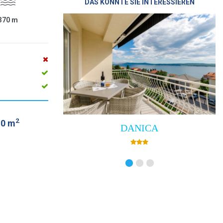
DAS KÖNNTE SIE INTERESSIEREN
370
m
2
.0 m
DANICA