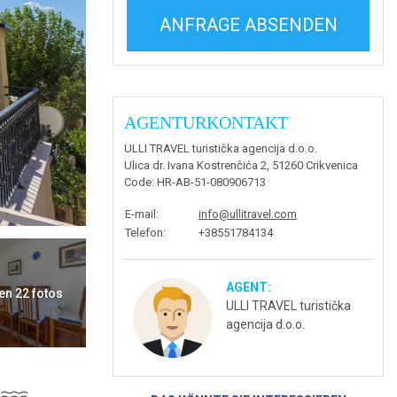
ANFRAGE ABSENDEN
AGENTURKONTAKT
ULLI TRAVEL turistička agencija d.o.o.
Ulica dr. Ivana Kostrenčića 2, 51260 Crikvenica
Code
: HR-AB-51-080906713
E-mail
:
info@ullitravel.com
Telefon
:
+38551784134
AGENT:
en 22 fotos
ULLI TRAVEL turistička
agencija d.o.o.