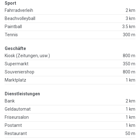
Sport
Fahrradverleih
2 km
Beachvolleyball
3 km
Paintball
3.5 km
Tennis
300 m
Geschäfte
Kiosk (Zeitungen, usw.)
800 m
Supermarkt
350 m
Souveniershop
800 m
Marktplatz
1 km
Dienstleistungen
Bank
2 km
Geldautomat
1 km
Friseursalon
1 km
Postamt
1 km
Restaurant
50 m