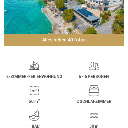
Alles sehen 40 fotos
2-ZIMMER-FERIENWOHNUNG
5 - 6 PERSONEN
2
50
m
2 SCHLAFZIMMER
1 BAD
50
m