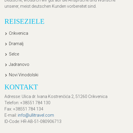
Deutsche, wodurch wir gut auf die Ansprüche und Wünsche
unserer, meist deutschen Kunden vorbereitet sind.
REISEZIELE
Crikvenica
Dramalj
Selce
Jadranovo
Novi Vinodolski
KONTAKT
Adresse
: Ulica dr. Ivana Kostrenčića 2, 51260 Crikvenica
Telefon
: +38551 784 130
Fax
: +38551 784 134
E-mail
:
info@ullitravel.com
ID-Code
: HR-AB-51-080906713