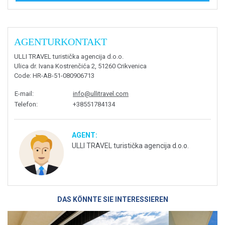
AGENTURKONTAKT
ULLI TRAVEL turistička agencija d.o.o.
Ulica dr. Ivana Kostrenčića 2, 51260 Crikvenica
Code
: HR-AB-51-080906713
E-mail
:
info@ullitravel.com
Telefon
:
+38551784134
AGENT:
ULLI TRAVEL turistička agencija d.o.o.
DAS KÖNNTE SIE INTERESSIEREN