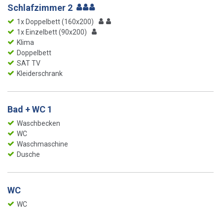
Schlafzimmer 2
1x Doppelbett (160x200)
1x Einzelbett (90x200)
Klima
Doppelbett
SAT TV
Kleiderschrank
Bad + WC 1
Waschbecken
WC
Waschmaschine
Dusche
WC
WC