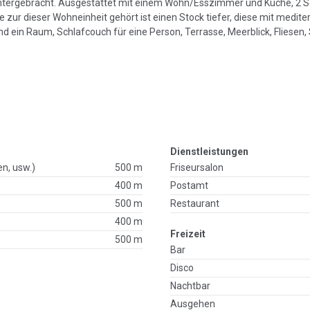
t untergebracht. Ausgestattet mit einem Wohn/Esszimmer und Küche, 2
zur dieser Wohneinheit gehört ist einen Stock tiefer, diese mit medite
ein Raum, Schlafcouch für eine Person, Terrasse, Meerblick, Fliesen,
Dienstleistungen
en, usw.)
500 m
Friseursalon
400 m
Postamt
p
500 m
Restaurant
400 m
Freizeit
500 m
Bar
Disco
Nachtbar
Ausgehen