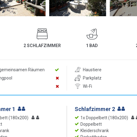
2 SCHLAFZIMMER
1 BAD
n gemeinsamen Räumen
Haustiere
ngpool
Parkplatz
Wi-Fi
mmer 1
Schlafzimmer 2
bett (180x200)
1x Doppelbett (180x200)
t
Doppelbett
hrank
Kleiderschrank
oden
Parkettboden