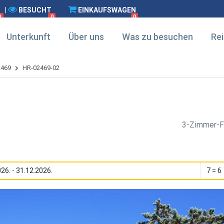
|
BESUCHT
EINKAUFSWAGEN
0
0
0
Unterkunft
Über uns
Was zu besuchen
Rei
2469
HR-02469-02
3-Zimmer-F
26. - 31.12.2026.
7 = 6