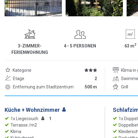
2
3-ZIMMER-
4 - 5 PERSONEN
63
m
FERIENWOHNUNG
Kategorie
Klima i
Etage
2
Swimmi
Entfernung zum Stadtzentrum
500 m
Grill
Küche + Wohnzimmer
Schlafzi
1x Liegecouch
1
1x Doppel
Terrasse /m2
Doppelbet
Klima
Kleidersc
Kühlschrank
Parkettb