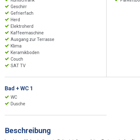
Geschirr
Gefrierfach
Herd
Elektroherd
Kaffeemaschine
Ausgang zur Terrasse
Klima
Keramikboden
Couch
SAT TV
Bad + WC 1
WC
Dusche
Beschreibung