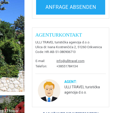
ANFRAGE ABSENDEN
AGENTURKONTAKT
ULLI TRAVEL turistička agencija d.o.o.
Ulica dr. Ivana Kostrenčića 2, 51260 Crikvenica
Code
: HR-AB-51-080906713
E-mail
:
info@ullitravel.com
Telefon
:
+38551784134
AGENT:
ULLI TRAVEL turistička
agencija d.o.o.
en 27 fotos