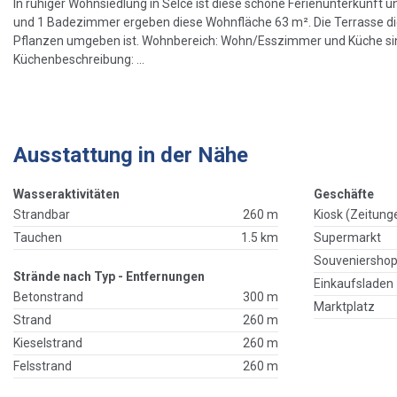
In ruhiger Wohnsiedlung in Selce ist diese schöne Ferienunterkunf
und 1 Badezimmer ergeben diese Wohnfläche 63 m². Die Terrasse die 
Pflanzen umgeben ist. Wohnbereich: Wohn/Esszimmer und Küche sind 
Küchenbeschreibung: ...
Ausstattung in der Nähe
Wasseraktivitäten
Geschäfte
Strandbar
260 m
Kiosk (Zeitung
Tauchen
1.5 km
Supermarkt
Souveniersho
Strände nach Typ - Entfernungen
Einkaufsladen
Betonstrand
300 m
Marktplatz
Strand
260 m
Kieselstrand
260 m
Felsstrand
260 m