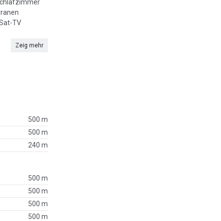
 Schlafzimmer
rranen
 Sat-TV
Zeig mehr
500 m
500 m
240 m
500 m
500 m
500 m
500 m