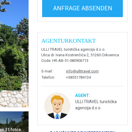
ANFRAGE ABSENDEN
AGENTURKONTAKT
ULLI TRAVEL turistička agencija d.o.o.
Ulica dr. Ivana Kostrenčića 2, 51260 Crikvenica
Code
: HR-AB-51-080906713
E-mail
:
info@ullitravel.com
Telefon
:
+38551784134
AGENT:
ULLI TRAVEL turistička
agencija d.o.o.
en 31 fotos