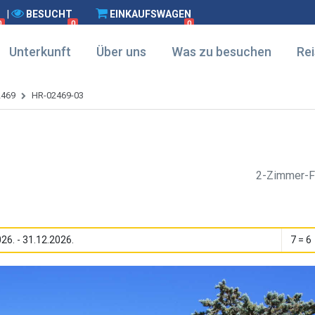
|
BESUCHT
EINKAUFSWAGEN
0
0
0
Unterkunft
Über uns
Was zu besuchen
Rei
2469
HR-02469-03
2-Zimmer-F
26. - 31.12.2026.
7 = 6