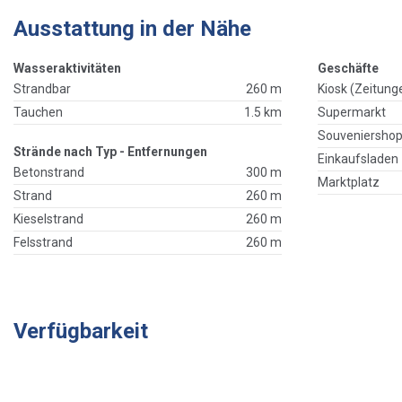
Ausstattung in der Nähe
Wasseraktivitäten
Geschäfte
Strandbar
260 m
Kiosk (Zeitung
Tauchen
1.5 km
Supermarkt
Souveniersho
Strände nach Typ - Entfernungen
Einkaufsladen
Betonstrand
300 m
Marktplatz
Strand
260 m
Kieselstrand
260 m
Felsstrand
260 m
Verfügbarkeit