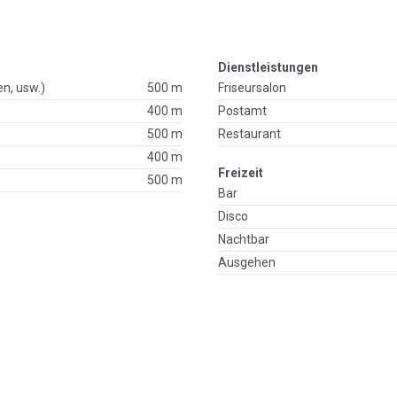
Dienstleistungen
en, usw.)
500 m
Friseursalon
400 m
Postamt
p
500 m
Restaurant
400 m
Freizeit
500 m
Bar
Disco
Nachtbar
Ausgehen