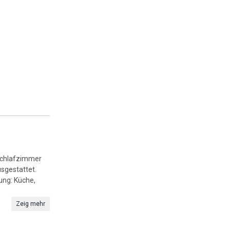
 Schlafzimmer
sgestattet.
ung: Küche,
Zeig mehr