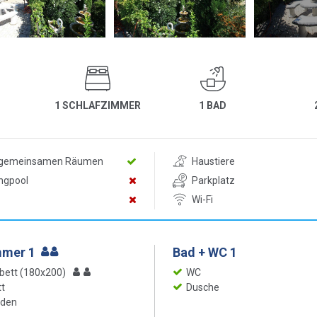
1 SCHLAFZIMMER
1 BAD
n gemeinsamen Räumen
Haustiere
ngpool
Parkplatz
Wi-Fi
mmer 1
Bad + WC 1
bett (180x200)
WC
t
Dusche
oden