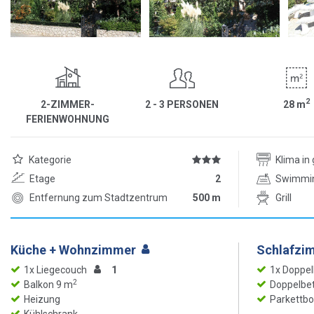
2
2-ZIMMER-
2 - 3 PERSONEN
28
m
FERIENWOHNUNG
Kategorie
Klima i
Etage
2
Swimmi
Entfernung zum Stadtzentrum
500 m
Grill
Küche + Wohnzimmer
Schlafzi
1x Liegecouch
1
1x Doppel
2
Balkon 9 m
Doppelbet
Heizung
Parkettb
Kühlschrank