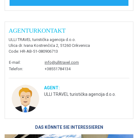
AGENTURKONTAKT
ULLI TRAVEL turistička agencija d.o.o.
Ulica dr. Ivana Kostrenčića 2, 51260 Crikvenica
Code
: HR-AB-51-080906713
E-mail
:
info@ullitravel.com
Telefon
:
+38551784134
AGENT:
ULLI TRAVEL turistička agencija d.o.o.
DAS KÖNNTE SIE INTERESSIEREN