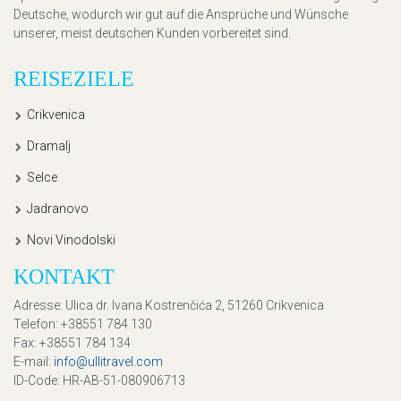
Deutsche, wodurch wir gut auf die Ansprüche und Wünsche
unserer, meist deutschen Kunden vorbereitet sind.
REISEZIELE
Crikvenica
Dramalj
Selce
Jadranovo
Novi Vinodolski
KONTAKT
Adresse
: Ulica dr. Ivana Kostrenčića 2, 51260 Crikvenica
Telefon
: +38551 784 130
Fax
: +38551 784 134
E-mail
:
info@ullitravel.com
ID-Code
: HR-AB-51-080906713