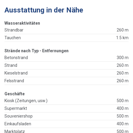
Ausstattung in der Nähe
Wasseraktivitäten
Strandbar
260 m
Tauchen
1.5 km
Strände nach Typ - Entfernungen
Betonstrand
300 m
Strand
260 m
Kieselstrand
260 m
Felsstrand
260 m
Geschäfte
Kiosk (Zeitungen, usw.)
500 m
Supermarkt
400 m
Souveniershop
500 m
Einkaufsladen
400 m
Marktplatz
500 m